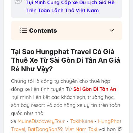
Tụi Mình Cung Cấp xe Du Lịch Giá Rẻ
Trên Toàn Lãnh Thổ Việt Nam
Contents
Tại Sao Hungphat Travel Có Giá
Thuê Xe Từ Sài Gòn Đi Tân An Giá
Rẻ Như Vậy?
Chúng tôi là công ty chuyên cho thuê hợp
đồng xe liên tỉnh tuyến Từ
Sài Gòn Đi Tân An
tụi mình liên kết các khách sạn, trường học,
sân bay resort và các hãng xe uy tín trên toàn
quốc như nhà
xe
MuineDiscoveryTour
-
TaxiMuine
-
HungPhat
Travel
,
BatDongSan39
,
Viet Nam Taxi
với hơn 15