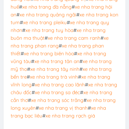
huế
#
xe nha trang đà nẵng
#
xe nha trang hội
an
#
xe nha trang quảng ngãi
#
xe nha trang kon
tum
#
xe nha trang pleiku
#
xe nha trang quy
nhơn
#
xe nha trang tuy hòa
#
xe nha trang
buôn ma thuật
#
xe nha trang cam ranh
#
xe
nha trang phan rang
#
xe nha trang phan
thiết
#
xe nha trang biên hòa
#
xe nha trang
vũng tàu
#
xe nha trang tân an
#
xe nha trang
mỹ tho
#
xe nha trang tây ninh
#
xe nha trang
bến tre
#
xe nha trang trà vinh
#
xe nha trang
vĩnh long
#
xe nha trang cao lãnh
#
xe nha trang
châu đốc
#
xe nha trang sa đéc
#
xe nha trang
cần thơ
#
xe nha trang sóc trăng
#
xe nha trang
long xuyên
#
xe nha trang vị thanh
#
xe nha
trang bạc liêu
#
xe nha trang rạch giá