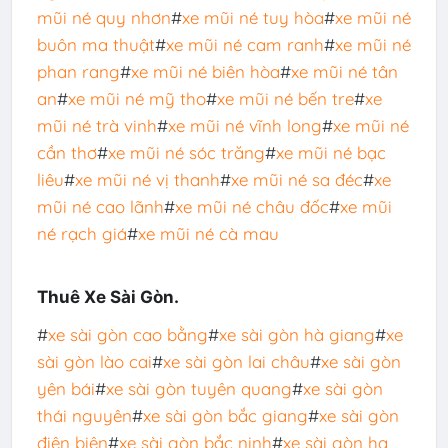
mũi né quy nhơn
#
xe mũi né tuy hòa
#
xe mũi né
buôn ma thuật
#
xe mũi né cam ranh
#
xe mũi né
phan rang
#
xe mũi né biên hòa
#
xe mũi né tân
an
#
xe mũi né mỹ tho
#
xe mũi né bến tre
#
xe
mũi né trà vinh
#
xe mũi né vĩnh long
#
xe mũi né
cần thơ
#
xe mũi né sóc trăng
#
xe mũi né bạc
liêu
#
xe mũi né vị thanh
#
xe mũi né sa đéc
#
xe
mũi né cao lãnh
#
xe mũi né châu đốc
#
xe mũi
né rạch giá
#
xe mũi né cà mau
Thuê Xe Sài Gòn.
#
xe sài gòn cao bằng
#
xe sài gòn hà giang
#
xe
sài gòn lào cai
#
xe sài gòn lai châu
#
xe sài gòn
yên bái
#
xe sài gòn tuyên quang
#
xe sài gòn
thái nguyên
#
xe sài gòn bắc giang
#
xe sài gòn
điện biên
#
xe sài gòn bắc ninh
#
xe sài gòn hạ