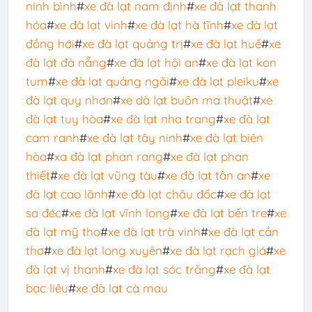
ninh bình
#
xe đà lạt nam định
#
xe đà lạt thanh
hóa
#
xe đà lạt vinh
#
xe đà lạt hà tĩnh
#
xe đà lạt
đồng hới
#
xe đà lạt quảng trị
#
xe đà lạt huế
#
xe
đà lạt đà nẵng
#
xe đà lạt hội an
#
xe đà lạt kon
tum
#
xe đà lạt quảng ngãi
#
xe đà lạt pleiku
#
xe
đà lạt quy nhơn
#
xe dà lạt buôn ma thuật
#
xe
đà lạt tuy hòa
#
xe đà lạt nha trang
#
xe đà lạt
cam ranh
#
xe đà lạt tây ninh
#
xe đà lạt biên
hòa
#
xa đà lạt phan rang
#
xe đà lạt phan
thiết
#
xe đà lạt vũng tàu
#
xe đà lạt tân an
#
xe
đà lạt cao lãnh
#
xe đà lạt châu đốc
#
xe đà lạt
sa đéc
#
xe đà lạt vĩnh long
#
xe đà lạt bến tre
#
xe
đà lạt mỹ tho
#
xe đà lạt trà vinh
#
xe đà lạt cần
thơ
#
xe đà lạt long xuyên
#
xe đà lạt rạch giá
#
xe
đà lạt vị thanh
#
xe đà lạt sóc trăng
#
xe đà lạt
bạc liêu
#
xe đà lạt cà mau