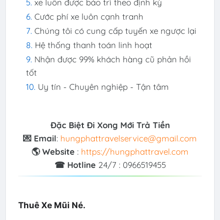
xe luôn được bảo trì theo định kỳ
Cước phí xe luôn cạnh tranh
Chúng tôi có cung cấp tuyến xe ngược lại
Hệ thống thanh toán linh hoạt
Nhận được 99% khách hàng cũ phản hồi
tốt
Uy tín - Chuyên nghiệp - Tận tâm
Đặc Biệt Đi Xong Mới Trả Tiền
💌 Email
:
hungphattravelservice@gmail.com
🌎 Website
:
https://hungphattravel.com
☎ Hotline
24/7 : 0966519455
Thuê Xe Mũi Né.