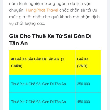
năm kinh nghiệm trong ngành du lịch vận
chuyển
HungPhat Travel
chắc chắn sẻ tối ưu
mức giá tốt nhất cho quý khách mà nhận dịch
vụ chất lượng cao.
Giá Cho Thuê Xe Từ Sài Gòn Đi
Tân An
🚘 Giá Xe Sài Gòn Đi Tân An  (1 
Giá Xe 
Chiều)
(VND)
Thuê Xe 4 Chỗ Sài Gòn Đi Tân An  
350
.000
Thuê Xe 7 Chỗ Sài Gòn Đi Tân An  
450.000