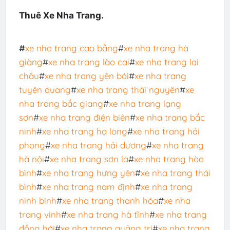
Thuê Xe Nha Trang.
#
xe nha trang cao bằng
#
xe nha trang hà
giàng
#
xe nha trang lào cai
#
xe nha trang lai
châu
#
xe nha trang yên bái
#
xe nha trang
tuyên quang
#
xe nha trang thái nguyên
#
xe
nha trang bắc giang
#
xe nha trang lạng
sơn
#
xe nha trang điện biên
#
xe nha trang bắc
ninh
#
xe nha trang hạ long
#
xe nha trang hải
phong
#
xe nha trang hải dương
#
xe nha trang
hà nội
#
xe nha trang sơn la
#
xe nha trang hòa
bình
#
xe nha trang hưng yên
#
xe nha trang thái
bình
#
xe nha trang nam định
#
xe nha trang
ninh binh
#
xe nha trang thanh hóa
#
xe nha
trang vinh
#
xe nha trang hà tĩnh
#
xe nha trang
đồng hới
#
xe nha trang quảng trị
#
xe nha trang