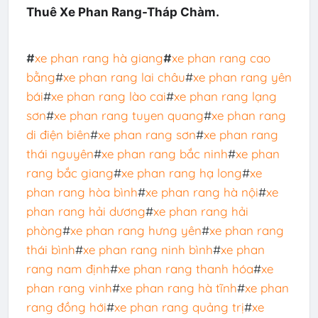
Thuê Xe Phan Rang-Tháp Chàm.
#
xe phan rang hà giang
#
xe phan rang cao
bằng
#
xe phan rang lai châu
#
xe phan rang yên
bái
#
xe phan rang lào cai
#
xe phan rang lạng
sơn
#
xe phan rang tuyen quang
#
xe phan rang
di điện biên
#
xe phan rang sơn
#
xe phan rang
thái nguyên
#
xe phan rang bắc ninh
#
xe phan
rang bắc giang
#
xe phan rang hạ long
#
xe
phan rang hòa bình
#
xe phan rang hà nội
#
xe
phan rang hải dương
#
xe phan rang hải
phòng
#
xe phan rang hưng yên
#
xe phan rang
thái bình
#
xe phan rang ninh bình
#
xe phan
rang nam định
#
xe phan rang thanh hóa
#
xe
phan rang vinh
#
xe phan rang hà tĩnh
#
xe phan
rang đồng hới
#
xe phan rang quảng trị
#
xe