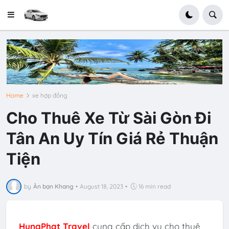
Home
xe hợp đồng
Cho Thuê Xe Từ Sài Gòn Đi
Tân An Uy Tín Giá Rẻ Thuận
Tiện
by
Ân bạn Khang
•
August 18, 2023
•
16 min read
HungPhat Travel
cung cấp dịch vụ cho thuê