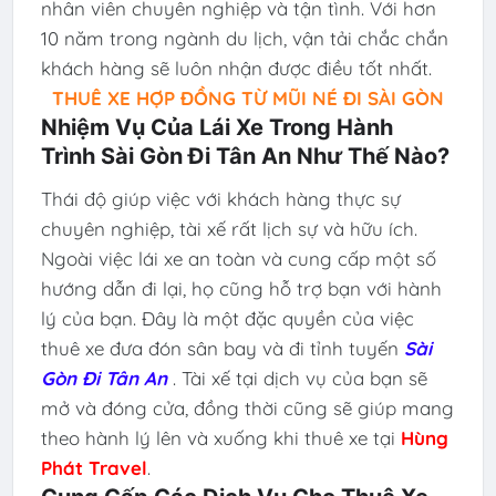
nhân viên chuyên nghiệp và tận tình. Với hơn
10 năm trong ngành du lịch, vận tải chắc chắn
khách hàng sẽ luôn nhận được điều tốt nhất.
THUÊ XE HỢP ĐỒNG TỪ MŨI NÉ ĐI SÀI GÒN
Nhiệm Vụ Của Lái Xe Trong Hành
Trình Sài Gòn Đi Tân An Như Thế Nào?
Thái độ giúp việc với khách hàng thực sự
chuyên nghiệp, tài xế rất lịch sự và hữu ích.
Ngoài việc lái xe an toàn và cung cấp một số
hướng dẫn đi lại, họ cũng hỗ trợ bạn với hành
lý của bạn. Đây là một đặc quyền của việc
thuê xe đưa đón sân bay và đi tỉnh tuyến
Sài
Gòn Đi Tân An
. Tài xế tại dịch vụ của bạn sẽ
mở và đóng cửa, đồng thời cũng sẽ giúp mang
theo hành lý lên và xuống khi thuê xe tại
Hùng
Phát Travel
.