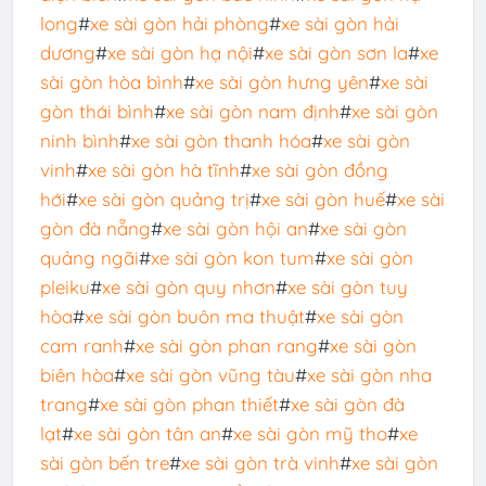
long
#
xe sài gòn hải phòng
#
xe sài gòn hải
dương
#
xe sài gòn hạ nội
#
xe sài gòn sơn la
#
xe
sài gòn hòa bình
#
xe sài gòn hưng yên
#
xe sài
gòn thái bình
#
xe sài gòn nam định
#
xe sài gòn
ninh bình
#
xe sài gòn thanh hóa
#
xe sài gòn
vinh
#
xe sài gòn hà tĩnh
#
xe sài gòn đồng
hới
#
xe sài gòn quảng trị
#
xe sài gòn huế
#
xe sài
gòn đà nẵng
#
xe sài gòn hội an
#
xe sài gòn
quảng ngãi
#
xe sài gòn kon tum
#
xe sài gòn
pleiku
#
xe sài gòn quy nhơn
#
xe sài gòn tuy
hòa
#
xe sài gòn buôn ma thuật
#
xe sài gòn
cam ranh
#
xe sài gòn phan rang
#
xe sài gòn
biên hòa
#
xe sài gòn vũng tàu
#
xe sài gòn nha
trang
#
xe sài gòn phan thiết
#
xe sài gòn đà
lạt
#
xe sài gòn tân an
#
xe sài gòn mỹ tho
#
xe
sài gòn bến tre
#
xe sài gòn trà vinh
#
xe sài gòn