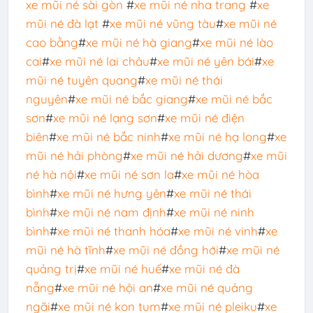
xe mũi né sài gòn
#
xe mũi né nha trang
#
xe
mũi né đà lạt
#
xe mũi né vũng tàu
#
xe mũi né
cao bằng
#
xe mũi né hà giang
#
xe mũi né lào
cai
#
xe mũi né lai châu
#
xe mũi né yên bái
#
xe
mũi né tuyên quang
#
xe mũi né thái
nguyên
#
xe mũi né bắc giang
#
xe mũi né bắc
sơn
#
xe mũi né lạng sơn
#
xe mũi né điện
biên
#
xe mũi né bắc ninh
#
xe mũi né hạ long
#
xe
mũi né hải phòng
#
xe mũi né hải dương
#
xe mũi
né hà nội
#
xe mũi né sơn la
#
xe mũi né hòa
bình
#
xe mũi né hưng yên
#
xe mũi né thái
bình
#
xe mũi né nam định
#
xe mũi né ninh
bình
#
xe mũi né thanh hóa
#
xe mũi né vinh
#
xe
mũi né hà tĩnh
#
xe mũi né đồng hới
#
xe mũi né
quảng trị
#
xe mũi né huế
#
xe mũi né đà
nẵng
#
xe mũi né hội an
#
xe mũi né quảng
ngãi
#
xe mũi né kon tum
#
xe mũi né pleiku
#
xe