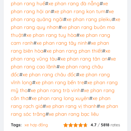
phan rang huế
#
xe phan rang đà nẵng
#
xe
phan rang hội an
#
xe phan rang kon tum
#
xe
phan rang quảng ngãi
#
xe phan rang pleiku
#
xe
phan rang quy nhơn
#
xe phan rang buôn ma
thuật
#
xe phan rang tuy hòa
#
xe phan rang
cam ranh
#
xe phan rang tây ninh
#
xe phan
rang biên hòa
#
xe phan rang phan thiết
#
xe
phan rang vũng tàu
#
xe phan rang tân an
#
xe
phan rang cao lãnh
#
xe phan rang châu
đốc
#
xe phan rang châu đốc
#
xe phan rang
vĩnh long
#
xe phan rang bến tre
#
xe phan rang
mỹ tho
#
xe phan rang trà vinh
#
xe phan rang
cần thơ
#
xe phan rang long xuyên
#
xe phan
rang rạch giá
#
xe phan rang vị thanh
#
xe phan
rang sóc trăng
#
xe phan rang bạc liêu
Tags:
xe hợp đồng
4.7
/
5818
rates