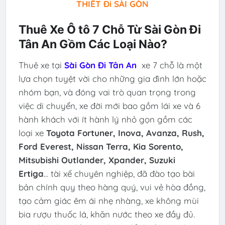
THIẾT Đi SÀI GÒN
Thuê Xe Ô tô 7 Chỗ Từ Sài Gòn Đi
Tân An Gồm Các Loại Nào?
Thuê xe tại
Sài Gòn Đi Tân An
xe 7 chỗ là một
lựa chọn tuyệt vời cho những gia đình lớn hoặc
nhóm bạn, và đóng vai trò quan trọng trong
việc di chuyển, xe đời mới bao gồm lái xe và 6
hành khách với ít hành lý nhỏ gọn gồm các
loại xe
Toyota Fortuner, Inova, Avanza, Rush,
Ford Everest, Nissan Terra, Kia Sorento,
Mitsubishi Outlander, Xpander, Suzuki
Ertiga
... tài xế chuyên nghiệp, đã đào tạo bài
bản chính quy theo hàng quý, vui vẻ hòa đồng,
tạo cảm giác êm ái nhẹ nhàng, xe không mùi
bia rượu thuốc lá, khăn nước theo xe đầy đủ.