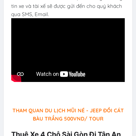
tin xe và tài xế sẽ được gửi đến cho quý khách
qua SMS, Email.
THAM QUAN DU LỊCH MŨI NÉ - JEEP ĐỒI CÁT
BÀU TRẮNG 500VND/ TOUR
Thuê Xe 4 Chỗ Sài Gòn Đi Tân An