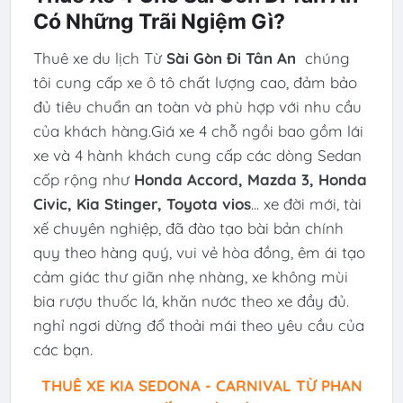
Có Những Trãi Ngiệm Gì?
Thuê xe du lịch Từ
Sài Gòn Đi Tân An
chúng
tôi cung cấp xe ô tô chất lượng cao, đảm bảo
đủ tiêu chuẩn an toàn và phù hợp với nhu cầu
của khách hàng.Giá xe 4 chỗ ngồi bao gồm lái
xe và 4 hành khách cung cấp các dòng Sedan
cốp rộng như
Honda Accord, Mazda 3, Honda
Civic, Kia Stinger, Toyota vios
... xe đời mới, tài
xế chuyên nghiệp, đã đào tạo bài bản chính
quy theo hàng quý, vui vẻ hòa đồng, êm ái tạo
cảm giác thư giãn nhẹ nhàng, xe không mùi
bia rượu thuốc lá, khăn nước theo xe đầy đủ.
nghỉ ngơi dừng đổ thoải mái theo yêu cầu của
các bạn.
THUÊ XE KIA SEDONA - CARNIVAL TỪ PHAN