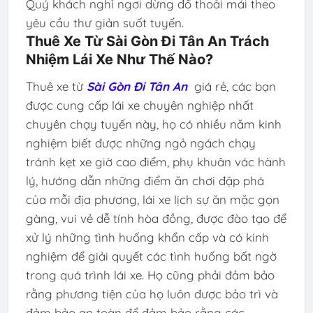
Quý khách nghỉ ngơi dừng đổ thoải mái theo
yêu cầu thư giản suốt tuyến.
Thuê Xe Từ Sài Gòn Đi Tân An Trách
Nhiệm Lái Xe Như Thế Nào?
Thuê xe từ
Sài Gòn Đi Tân An
giá rẻ, các bạn
được cung cấp lái xe chuyên nghiệp nhất
chuyên chạy tuyến này, họ có nhiều năm kinh
nghiệm biết được những ngỏ ngách chạy
tránh kẹt xe giờ cao điểm, phụ khuân vác hành
lý, hướng dẫn những điểm ăn chơi đập phá
của mỗi địa phương, lái xe lịch sự ăn mặc gọn
gàng, vui vẻ dễ tính hòa đồng, được đào tạo để
xử lý những tình huống khẩn cấp và có kinh
nghiệm để giải quyết các tình huống bất ngờ
trong quá trình lái xe. Họ cũng phải đảm bảo
rằng phương tiện của họ luôn được bảo trì và
đảm bảo an toàn để đảm bảo rằng các