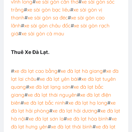
vĩnh long
#
xe sài gòn cần thơ
#
xe sài gòn sóc
trăng
#
xe sài gòn bạc liêu
#
xe sài gòn vị
thanh
#
xe sài gòn sa đéc
#
xe sài gòn cao
lãnh
#
xe sài gòn châu đốc
#
xe sài gòn rạch
giá
#
xe sài gòn cà mau
Thuê Xe Đà Lạt.
#
xe đà lạt cao bằng
#
xe đà lạt hà giang
#
xe đà
lạt lai châu
#
xe đà lạt yên bái
#
xe đà lạt tuyên
quang
#
xe đà lạt lạng sơn
#
xe đà lạt bắc
giang
#
xe đà lạt thái nguyên
#
xe đà lạt điện
biên
#
xe đà lạt bắc ninh
#
xe đà lạt hạ long
#
xe
đà lạt hải phòng
#
xe đà lạt hải dương
#
xe đà lạt
hà nội
#
xe đà lạt sơn la
#
xe đà lạt hòa bình
#
xe
đà lạt hưng yên
#
xe đà lạt thái bình
#
xe đà lạt