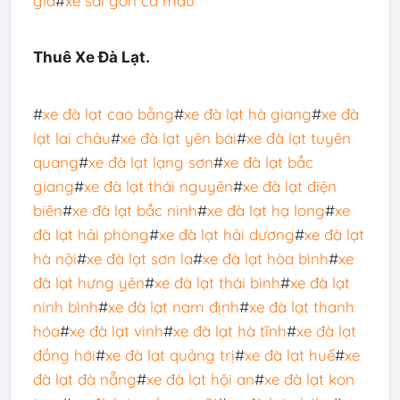
giá
#
xe sài gòn cà mau
Thuê Xe Đà Lạt.
#
xe đà lạt cao bằng
#
xe đà lạt hà giang
#
xe đà
lạt lai châu
#
xe đà lạt yên bái
#
xe đà lạt tuyên
quang
#
xe đà lạt lạng sơn
#
xe đà lạt bắc
giang
#
xe đà lạt thái nguyên
#
xe đà lạt điện
biên
#
xe đà lạt bắc ninh
#
xe đà lạt hạ long
#
xe
đà lạt hải phòng
#
xe đà lạt hải dương
#
xe đà lạt
hà nội
#
xe đà lạt sơn la
#
xe đà lạt hòa bình
#
xe
đà lạt hưng yên
#
xe đà lạt thái bình
#
xe đà lạt
ninh bình
#
xe đà lạt nam định
#
xe đà lạt thanh
hóa
#
xe đà lạt vinh
#
xe đà lạt hà tĩnh
#
xe đà lạt
đồng hới
#
xe đà lạt quảng trị
#
xe đà lạt huế
#
xe
đà lạt đà nẵng
#
xe đà lạt hội an
#
xe đà lạt kon