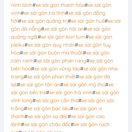
ninh bình
#
xe sài gòn thanh hóa
#
xe sài gòn
vinh
#
xe sài gòn hà tĩnh
#
xe sài gòn đồng
hới
#
xe sài gòn quảng trị
#
xe sài gòn huế
#
xe sài
gòn đà nẵng
#
xe sài gòn hội an
#
xe sài gòn
quảng ngãi
#
xe sài gòn kon tum
#
xe sài gòn
pleiku
#
xe sài gòn quy nhơn
#
xe sài gòn tuy
hòa
#
xe sài gòn buôn ma thuật
#
xe sài gòn
cam ranh
#
xe sài gòn phan rang
#
xe sài gòn
biên hòa
#
xe sài gòn vũng tàu
#
xe sài gòn nha
trang
#
xe sài gòn phan thiết
#
xe sài gòn đà
lạt
#
xe sài gòn tân an
#
xe sài gòn mỹ tho
#
xe
sài gòn bến tre
#
xe sài gòn trà vinh
#
xe sài gòn
vĩnh long
#
xe sài gòn cần thơ
#
xe sài gòn sóc
trăng
#
xe sài gòn bạc liêu
#
xe sài gòn vị
thanh
#
xe sài gòn sa đéc
#
xe sài gòn cao
lãnh
#
xe sài gòn châu đốc
#
xe sài gòn rạch