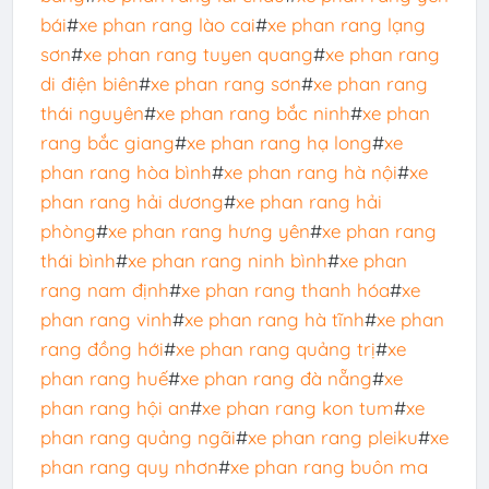
bái
#
xe phan rang lào cai
#
xe phan rang lạng
sơn
#
xe phan rang tuyen quang
#
xe phan rang
di điện biên
#
xe phan rang sơn
#
xe phan rang
thái nguyên
#
xe phan rang bắc ninh
#
xe phan
rang bắc giang
#
xe phan rang hạ long
#
xe
phan rang hòa bình
#
xe phan rang hà nội
#
xe
phan rang hải dương
#
xe phan rang hải
phòng
#
xe phan rang hưng yên
#
xe phan rang
thái bình
#
xe phan rang ninh bình
#
xe phan
rang nam định
#
xe phan rang thanh hóa
#
xe
phan rang vinh
#
xe phan rang hà tĩnh
#
xe phan
rang đồng hới
#
xe phan rang quảng trị
#
xe
phan rang huế
#
xe phan rang đà nẵng
#
xe
phan rang hội an
#
xe phan rang kon tum
#
xe
phan rang quảng ngãi
#
xe phan rang pleiku
#
xe
phan rang quy nhơn
#
xe phan rang buôn ma