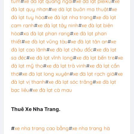
tum
#
xe đà lạt quảng ngãi
#
xe đà lạt pleiku
#
xe
đà lạt quy nhơn
#
xe dà lạt buôn ma thuật
#
xe
đà lạt tuy hòa
#
xe đà lạt nha trang
#
xe đà lạt
cam ranh
#
xe đà lạt tây ninh
#
xe đà lạt biên
hòa
#
xa đà lạt phan rang
#
xe đà lạt phan
thiết
#
xe đà lạt vũng tàu
#
xe đà lạt tân an
#
xe
đà lạt cao lãnh
#
xe đà lạt châu đốc
#
xe đà lạt
sa đéc
#
xe đà lạt vĩnh long
#
xe đà lạt bến tre
#
xe
đà lạt mỹ tho
#
xe đà lạt trà vinh
#
xe đà lạt cần
thơ
#
xe đà lạt long xuyên
#
xe đà lạt rạch giá
#
xe
đà lạt vị thanh
#
xe đà lạt sóc trăng
#
xe đà lạt
bạc liêu
#
xe đà lạt cà mau
Thuê Xe Nha Trang.
#
xe nha trang cao bằng
#
xe nha trang hà