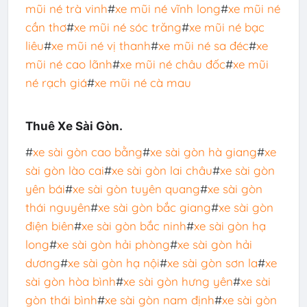
mũi né trà vinh
#
xe mũi né vĩnh long
#
xe mũi né
cần thơ
#
xe mũi né sóc trăng
#
xe mũi né bạc
liêu
#
xe mũi né vị thanh
#
xe mũi né sa đéc
#
xe
mũi né cao lãnh
#
xe mũi né châu đốc
#
xe mũi
né rạch giá
#
xe mũi né cà mau
Thuê Xe Sài Gòn.
#
xe sài gòn cao bằng
#
xe sài gòn hà giang
#
xe
sài gòn lào cai
#
xe sài gòn lai châu
#
xe sài gòn
yên bái
#
xe sài gòn tuyên quang
#
xe sài gòn
thái nguyên
#
xe sài gòn bắc giang
#
xe sài gòn
điện biên
#
xe sài gòn bắc ninh
#
xe sài gòn hạ
long
#
xe sài gòn hải phòng
#
xe sài gòn hải
dương
#
xe sài gòn hạ nội
#
xe sài gòn sơn la
#
xe
sài gòn hòa bình
#
xe sài gòn hưng yên
#
xe sài
gòn thái bình
#
xe sài gòn nam định
#
xe sài gòn