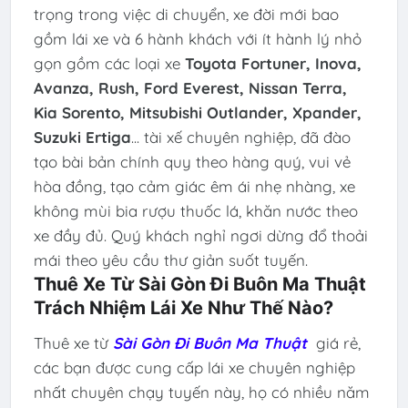
trọng trong việc di chuyển, xe đời mới bao
gồm lái xe và 6 hành khách với ít hành lý nhỏ
gọn gồm các loại xe
Toyota Fortuner, Inova,
Avanza, Rush, Ford Everest, Nissan Terra,
Kia Sorento, Mitsubishi Outlander, Xpander,
Suzuki Ertiga
... tài xế chuyên nghiệp, đã đào
tạo bài bản chính quy theo hàng quý, vui vẻ
hòa đồng, tạo cảm giác êm ái nhẹ nhàng, xe
không mùi bia rượu thuốc lá, khăn nước theo
xe đầy đủ. Quý khách nghỉ ngơi dừng đổ thoải
mái theo yêu cầu thư giản suốt tuyến.
Thuê Xe Từ Sài Gòn Đi Buôn Ma Thuật
Trách Nhiệm Lái Xe Như Thế Nào?
Thuê xe từ
Sài Gòn Đi Buôn Ma Thuật
giá rẻ,
các bạn được cung cấp lái xe chuyên nghiệp
nhất chuyên chạy tuyến này, họ có nhiều năm