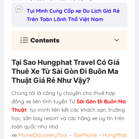
Tụi Mình Cung Cấp xe Du Lịch Giá Rẻ
Trên Toàn Lãnh Thổ Việt Nam
Contents
Tại Sao Hungphat Travel Có Giá
Thuê Xe Từ Sài Gòn Đi Buôn Ma
Thuật Giá Rẻ Như Vậy?
Chúng tôi là công ty chuyên cho thuê hợp
đồng xe liên tỉnh tuyến Từ
Sài Gòn Đi Buôn Ma
Thuật
tụi mình liên kết các khách sạn, trường
học, sân bay resort và các hãng xe uy tín trên
toàn quốc như nhà
xe
MuineDiscoveryTour
-
TaxiMuine
-
HungPhat