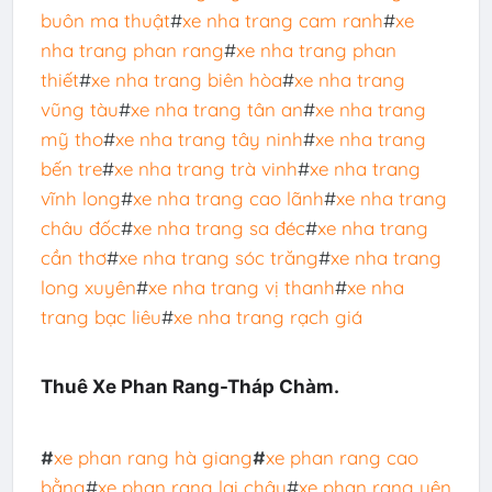
buôn ma thuật
#
xe nha trang cam ranh
#
xe
nha trang phan rang
#
xe nha trang phan
thiết
#
xe nha trang biên hòa
#
xe nha trang
vũng tàu
#
xe nha trang tân an
#
xe nha trang
mỹ tho
#
xe nha trang tây ninh
#
xe nha trang
bến tre
#
xe nha trang trà vinh
#
xe nha trang
vĩnh long
#
xe nha trang cao lãnh
#
xe nha trang
châu đốc
#
xe nha trang sa đéc
#
xe nha trang
cần thơ
#
xe nha trang sóc trăng
#
xe nha trang
long xuyên
#
xe nha trang vị thanh
#
xe nha
trang bạc liêu
#
xe nha trang rạch giá
Thuê Xe Phan Rang-Tháp Chàm.
#
xe phan rang hà giang
#
xe phan rang cao
bằng
#
xe phan rang lai châu
#
xe phan rang yên