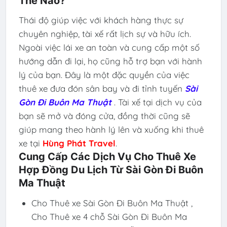
Thế Nào?
Thái độ giúp việc với khách hàng thực sự
chuyên nghiệp, tài xế rất lịch sự và hữu ích.
Ngoài việc lái xe an toàn và cung cấp một số
hướng dẫn đi lại, họ cũng hỗ trợ bạn với hành
lý của bạn. Đây là một đặc quyền của việc
thuê xe đưa đón sân bay và đi tỉnh tuyến
Sài
Gòn Đi Buôn Ma Thuật
. Tài xế tại dịch vụ của
bạn sẽ mở và đóng cửa, đồng thời cũng sẽ
giúp mang theo hành lý lên và xuống khi thuê
xe tại
Hùng Phát Travel
.
Cung Cấp Các Dịch Vụ Cho Thuê Xe
Hợp Đồng Du Lịch Từ Sài Gòn Đi Buôn
Ma Thuật
Cho Thuê xe Sài Gòn Đi Buôn Ma Thuật ,
Cho Thuê xe 4 chỗ Sài Gòn Đi Buôn Ma