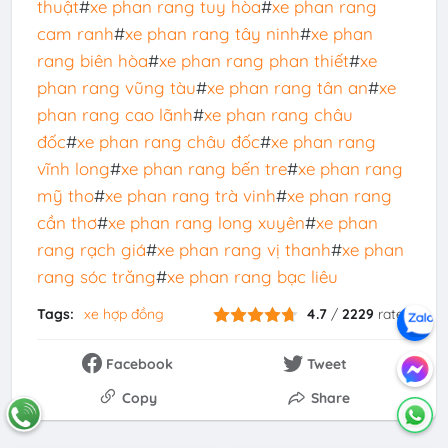
thuật
#
xe phan rang tuy hòa
#
xe phan rang
cam ranh
#
xe phan rang tây ninh
#
xe phan
rang biên hòa
#
xe phan rang phan thiết
#
xe
phan rang vũng tàu
#
xe phan rang tân an
#
xe
phan rang cao lãnh
#
xe phan rang châu
đốc
#
xe phan rang châu đốc
#
xe phan rang
vĩnh long
#
xe phan rang bến tre
#
xe phan rang
mỹ tho
#
xe phan rang trà vinh
#
xe phan rang
cần thơ
#
xe phan rang long xuyên
#
xe phan
rang rạch giá
#
xe phan rang vị thanh
#
xe phan
rang sóc trăng
#
xe phan rang bạc liêu
Tags:
xe hợp đồng
4.7
/
2229
rates
Facebook
Tweet
Copy
Share