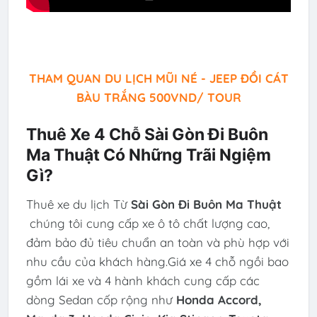
THAM QUAN DU LỊCH MŨI NÉ - JEEP ĐỒI CÁT
BÀU TRẮNG 500VND/ TOUR
Thuê Xe 4 Chỗ Sài Gòn Đi Buôn
Ma Thuật Có Những Trãi Ngiệm
Gì?
Thuê xe du lịch Từ
Sài Gòn Đi Buôn Ma Thuật
chúng tôi cung cấp xe ô tô chất lượng cao,
đảm bảo đủ tiêu chuẩn an toàn và phù hợp với
nhu cầu của khách hàng.Giá xe 4 chỗ ngồi bao
gồm lái xe và 4 hành khách cung cấp các
dòng Sedan cốp rộng như
Honda Accord,