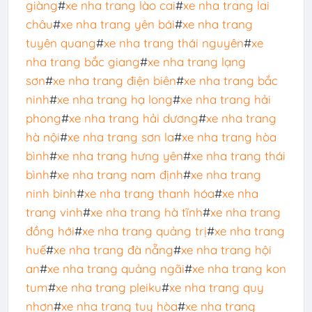
giàng
#
xe nha trang lào cai
#
xe nha trang lai
châu
#
xe nha trang yên bái
#
xe nha trang
tuyên quang
#
xe nha trang thái nguyên
#
xe
nha trang bắc giang
#
xe nha trang lạng
sơn
#
xe nha trang điện biên
#
xe nha trang bắc
ninh
#
xe nha trang hạ long
#
xe nha trang hải
phong
#
xe nha trang hải dương
#
xe nha trang
hà nội
#
xe nha trang sơn la
#
xe nha trang hòa
bình
#
xe nha trang hưng yên
#
xe nha trang thái
bình
#
xe nha trang nam định
#
xe nha trang
ninh binh
#
xe nha trang thanh hóa
#
xe nha
trang vinh
#
xe nha trang hà tĩnh
#
xe nha trang
đồng hới
#
xe nha trang quảng trị
#
xe nha trang
huế
#
xe nha trang đà nẵng
#
xe nha trang hội
an
#
xe nha trang quảng ngãi
#
xe nha trang kon
tum
#
xe nha trang pleiku
#
xe nha trang quy
nhơn
#
xe nha trang tuy hòa
#
xe nha trang