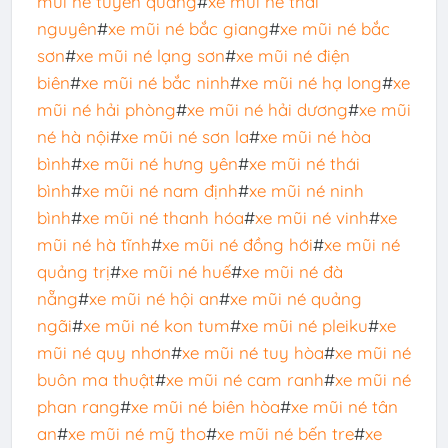
mũi né tuyên quang
#
xe mũi né thái
nguyên
#
xe mũi né bắc giang
#
xe mũi né bắc
sơn
#
xe mũi né lạng sơn
#
xe mũi né điện
biên
#
xe mũi né bắc ninh
#
xe mũi né hạ long
#
xe
mũi né hải phòng
#
xe mũi né hải dương
#
xe mũi
né hà nội
#
xe mũi né sơn la
#
xe mũi né hòa
bình
#
xe mũi né hưng yên
#
xe mũi né thái
bình
#
xe mũi né nam định
#
xe mũi né ninh
bình
#
xe mũi né thanh hóa
#
xe mũi né vinh
#
xe
mũi né hà tĩnh
#
xe mũi né đồng hới
#
xe mũi né
quảng trị
#
xe mũi né huế
#
xe mũi né đà
nẵng
#
xe mũi né hội an
#
xe mũi né quảng
ngãi
#
xe mũi né kon tum
#
xe mũi né pleiku
#
xe
mũi né quy nhơn
#
xe mũi né tuy hòa
#
xe mũi né
buôn ma thuật
#
xe mũi né cam ranh
#
xe mũi né
phan rang
#
xe mũi né biên hòa
#
xe mũi né tân
an
#
xe mũi né mỹ tho
#
xe mũi né bến tre
#
xe