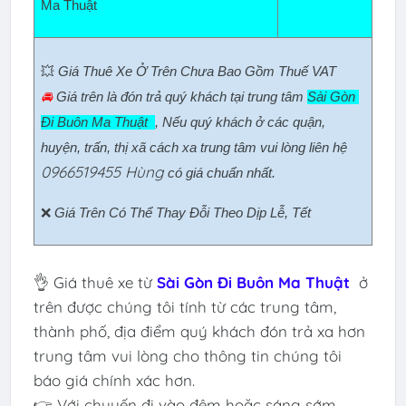
Ma Thuật  
💥 
Giá Thuê Xe Ở Trên Chưa Bao Gồm Thuế VAT
🚘 
Giá trên là đón trả quý khách tại trung tâm 
Sài Gòn 
Đi Buôn Ma Thuật  
, Nếu quý khách ở các quận, 
huyện, trấn, thị xã cách xa trung tâm vui lòng liên hệ 
0966519455 Hùng
có giá chuẩn nhất.
❌ 
Giá Trên Có Thể Thay Đỗi Theo Dịp Lễ, Tết
👌 Giá thuê xe từ
Sài Gòn Đi Buôn Ma Thuật
ở
trên được chúng tôi tính từ các trung tâm,
thành phố, địa điểm quý khách đón trả xa hơn
trung tâm vui lòng cho thông tin chúng tôi
báo giá chính xác hơn.
👉 Với chuyến đi vào đêm hoặc sáng sớm,