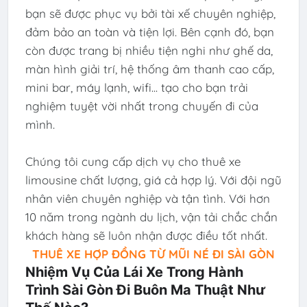
bạn sẽ được phục vụ bởi tài xế chuyên nghiệp,
đảm bảo an toàn và tiện lợi. Bên cạnh đó, bạn
còn được trang bị nhiều tiện nghi như ghế da,
màn hình giải trí, hệ thống âm thanh cao cấp,
mini bar, máy lạnh, wifi... tạo cho bạn trải
nghiệm tuyệt vời nhất trong chuyến đi của
mình.
Chúng tôi cung cấp dịch vụ cho thuê xe
limousine chất lượng, giá cả hợp lý. Với đội ngũ
nhân viên chuyên nghiệp và tận tình. Với hơn
10 năm trong ngành du lịch, vận tải chắc chắn
khách hàng sẽ luôn nhận được điều tốt nhất.
THUÊ XE HỢP ĐỒNG TỪ MŨI NÉ ĐI SÀI GÒN
Nhiệm Vụ Của Lái Xe Trong Hành
Trình Sài Gòn Đi Buôn Ma Thuật Như