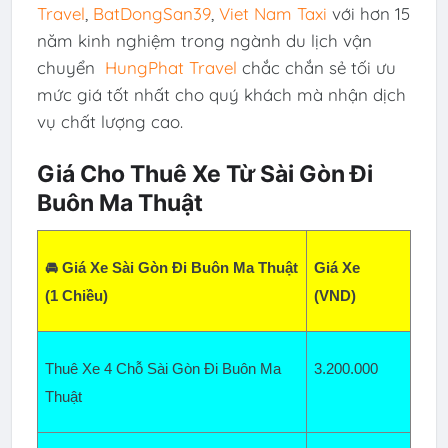
Travel
,
BatDongSan39
,
Viet Nam Taxi
với hơn 15
năm kinh nghiệm trong ngành du lịch vận
chuyển
HungPhat Travel
chắc chắn sẻ tối ưu
mức giá tốt nhất cho quý khách mà nhận dịch
vụ chất lượng cao.
Giá Cho Thuê Xe Từ Sài Gòn Đi
Buôn Ma Thuật
🚘 Giá Xe Sài Gòn Đi Buôn Ma Thuật  
Giá Xe 
(1 Chiều)
(VND)
Thuê Xe 4 Chỗ Sài Gòn Đi Buôn Ma 
3.200
.000
Thuật  