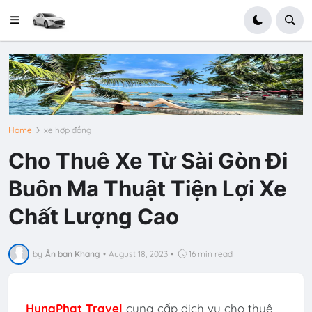
Home
xe hợp đồng
Cho Thuê Xe Từ Sài Gòn Đi
Buôn Ma Thuật Tiện Lợi Xe
Chất Lượng Cao
by
Ân bạn Khang
•
August 18, 2023
•
16 min read
HungPhat Travel
cung cấp dịch vụ cho thuê