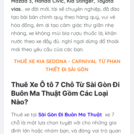
Mazda 3, Honda Civic, Kia Stinger, Toyota
vios
... xe đời mới, tài xế chuyên nghiệp, đã đào
tạo bài bản chính quy theo hàng quý, vui vẻ
hòa đồng, êm ái tạo cảm giác thư giãn nhẹ
nhàng, xe không mùi bia rượu thuốc lá, khăn
nước theo xe đầy đủ. nghỉ ngơi dừng đổ thoải
mái theo yêu cầu của các bạn.
THUÊ XE KIA SEDONA - CARNIVAL TỪ PHAN
THIẾT Đi SÀI GÒN
Thuê Xe Ô tô 7 Chỗ Từ Sài Gòn Đi
Buôn Ma Thuật Gồm Các Loại
Nào?
Thuê xe tại
Sài Gòn Đi Buôn Ma Thuật
xe 7
chỗ là một lựa chọn tuyệt vời cho những gia
đình lớn hoặc nhóm bạn, và đóng vai trò quan