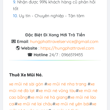
Nhận được 99% khách hàng cũ phản hồi
tốt
Uy tín - Chuyên nghiệp - Tận tâm
Đặc Biệt Đi Xong Mới Trả Tiền
💌 Email
:
hungphattravelservice@gmail.com
🌎 Website
:
https://hungphattravel.com
☎ Hotline
24/7 : 0966519455
Thuê Xe Mũi Né.
xe mũi né sài gòn
#
xe mũi né nha trang
#
xe
mũi né đà lạt
#
xe mũi né vũng tàu
#
xe mũi né
cao bằng
#
xe mũi né hà giang
#
xe mũi né lào
cai
#
xe mũi né lai châu
#
xe mũi né yên bái
#
xe