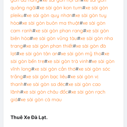
quảng ngãi
#
xe sài gòn kon tum
#
xe sài gòn
pleiku
#
xe sài gòn quy nhơn
#
xe sài gòn tuy
hòa
#
xe sài gòn buôn ma thuật
#
xe sài gòn
cam ranh
#
xe sài gòn phan rang
#
xe sài gòn
biên hòa
#
xe sài gòn vũng tàu
#
xe sài gòn nha
trang
#
xe sài gòn phan thiết
#
xe sài gòn đà
lạt
#
xe sài gòn tân an
#
xe sài gòn mỹ tho
#
xe
sài gòn bến tre
#
xe sài gòn trà vinh
#
xe sài gòn
vĩnh long
#
xe sài gòn cần thơ
#
xe sài gòn sóc
trăng
#
xe sài gòn bạc liêu
#
xe sài gòn vị
thanh
#
xe sài gòn sa đéc
#
xe sài gòn cao
lãnh
#
xe sài gòn châu đốc
#
xe sài gòn rạch
giá
#
xe sài gòn cà mau
Thuê Xe Đà Lạt.