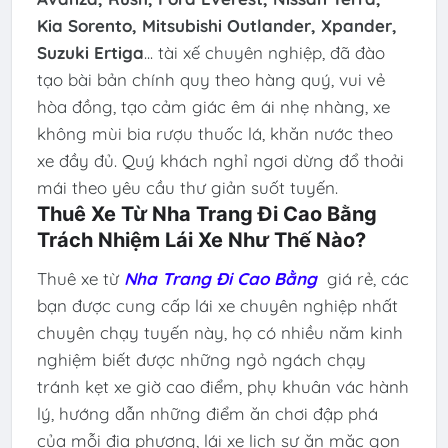
Kia Sorento, Mitsubishi Outlander, Xpander,
Suzuki Ertiga
... tài xế chuyên nghiệp, đã đào
tạo bài bản chính quy theo hàng quý, vui vẻ
hòa đồng, tạo cảm giác êm ái nhẹ nhàng, xe
không mùi bia rượu thuốc lá, khăn nước theo
xe đầy đủ. Quý khách nghỉ ngơi dừng đổ thoải
mái theo yêu cầu thư giản suốt tuyến.
Thuê Xe Từ Nha Trang Đi Cao Bằng
Trách Nhiệm Lái Xe Như Thế Nào?
Thuê xe từ
Nha Trang Đi Cao Bằng
giá rẻ, các
bạn được cung cấp lái xe chuyên nghiệp nhất
chuyên chạy tuyến này, họ có nhiều năm kinh
nghiệm biết được những ngỏ ngách chạy
tránh kẹt xe giờ cao điểm, phụ khuân vác hành
lý, hướng dẫn những điểm ăn chơi đập phá
của mỗi địa phương, lái xe lịch sự ăn mặc gọn