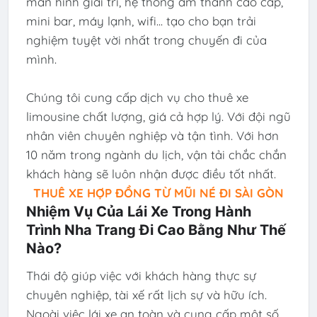
màn hình giải trí, hệ thống âm thanh cao cấp,
mini bar, máy lạnh, wifi... tạo cho bạn trải
nghiệm tuyệt vời nhất trong chuyến đi của
mình.
Chúng tôi cung cấp dịch vụ cho thuê xe
limousine chất lượng, giá cả hợp lý. Với đội ngũ
nhân viên chuyên nghiệp và tận tình. Với hơn
10 năm trong ngành du lịch, vận tải chắc chắn
khách hàng sẽ luôn nhận được điều tốt nhất.
THUÊ XE HỢP ĐỒNG TỪ MŨI NÉ ĐI SÀI GÒN
Nhiệm Vụ Của Lái Xe Trong Hành
Trình Nha Trang Đi Cao Bằng Như Thế
Nào?
Thái độ giúp việc với khách hàng thực sự
chuyên nghiệp, tài xế rất lịch sự và hữu ích.
Ngoài việc lái xe an toàn và cung cấp một số