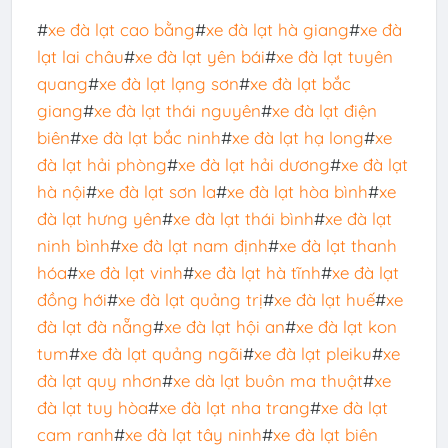
#
xe đà lạt cao bằng
#
xe đà lạt hà giang
#
xe đà
lạt lai châu
#
xe đà lạt yên bái
#
xe đà lạt tuyên
quang
#
xe đà lạt lạng sơn
#
xe đà lạt bắc
giang
#
xe đà lạt thái nguyên
#
xe đà lạt điện
biên
#
xe đà lạt bắc ninh
#
xe đà lạt hạ long
#
xe
đà lạt hải phòng
#
xe đà lạt hải dương
#
xe đà lạt
hà nội
#
xe đà lạt sơn la
#
xe đà lạt hòa bình
#
xe
đà lạt hưng yên
#
xe đà lạt thái bình
#
xe đà lạt
ninh bình
#
xe đà lạt nam định
#
xe đà lạt thanh
hóa
#
xe đà lạt vinh
#
xe đà lạt hà tĩnh
#
xe đà lạt
đồng hới
#
xe đà lạt quảng trị
#
xe đà lạt huế
#
xe
đà lạt đà nẵng
#
xe đà lạt hội an
#
xe đà lạt kon
tum
#
xe đà lạt quảng ngãi
#
xe đà lạt pleiku
#
xe
đà lạt quy nhơn
#
xe dà lạt buôn ma thuật
#
xe
đà lạt tuy hòa
#
xe đà lạt nha trang
#
xe đà lạt
cam ranh
#
xe đà lạt tây ninh
#
xe đà lạt biên