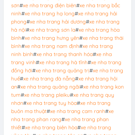
sơn
#
xe nha trang điện biên
#
xe nha trang bắc
ninh
#
xe nha trang hạ long
#
xe nha trang hải
phong
#
xe nha trang hải dương
#
xe nha trang
hà nội
#
xe nha trang sơn la
#
xe nha trang hòa
bình
#
xe nha trang hưng yên
#
xe nha trang thái
bình
#
xe nha trang nam định
#
xe nha trang
ninh binh
#
xe nha trang thanh hóa
#
xe nha
trang vinh
#
xe nha trang hà tĩnh
#
xe nha trang
đồng hới
#
xe nha trang quảng trị
#
xe nha trang
huế
#
xe nha trang đà nẵng
#
xe nha trang hội
an
#
xe nha trang quảng ngãi
#
xe nha trang kon
tum
#
xe nha trang pleiku
#
xe nha trang quy
nhơn
#
xe nha trang tuy hòa
#
xe nha trang
buôn ma thuật
#
xe nha trang cam ranh
#
xe
nha trang phan rang
#
xe nha trang phan
thiết
#
xe nha trang biên hòa
#
xe nha trang