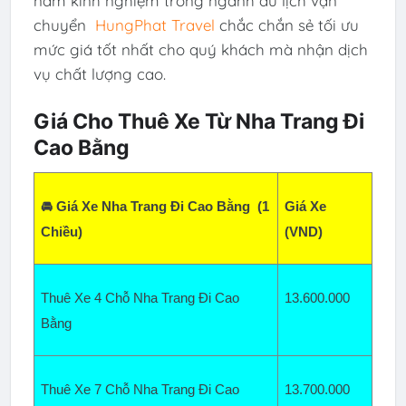
năm kinh nghiệm trong ngành du lịch vận
chuyển
HungPhat Travel
chắc chắn sẻ tối ưu
mức giá tốt nhất cho quý khách mà nhận dịch
vụ chất lượng cao.
Giá Cho Thuê Xe Từ Nha Trang Đi
Cao Bằng
🚘 Giá Xe Nha Trang Đi Cao Bằng  (1 
Giá Xe 
Chiều)
(VND)
Thuê Xe 4 Chỗ Nha Trang Đi Cao 
13.600
.000
Bằng  
Thuê Xe 7 Chỗ Nha Trang Đi Cao 
13.700.000