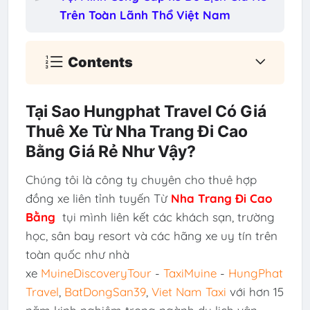
Trên Toàn Lãnh Thổ Việt Nam
Contents
Tại Sao Hungphat Travel Có Giá
Thuê Xe Từ Nha Trang Đi Cao
Bằng Giá Rẻ Như Vậy?
Chúng tôi là công ty chuyên cho thuê hợp
đồng xe liên tỉnh tuyến Từ
Nha Trang Đi Cao
Bằng
tụi mình liên kết các khách sạn, trường
học, sân bay resort và các hãng xe uy tín trên
toàn quốc như nhà
xe
MuineDiscoveryTour
-
TaxiMuine
-
HungPhat
Travel
,
BatDongSan39
,
Viet Nam Taxi
với hơn 15