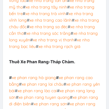
vũng tàu
#
xe nha trang tân an
#
xe nha trang
mỹ tho
#
xe nha trang tây ninh
#
xe nha trang
bến tre
#
xe nha trang trà vinh
#
xe nha trang
vĩnh long
#
xe nha trang cao lãnh
#
xe nha trang
châu đốc
#
xe nha trang sa đéc
#
xe nha trang
cần thơ
#
xe nha trang sóc trăng
#
xe nha trang
long xuyên
#
xe nha trang vị thanh
#
xe nha
trang bạc liêu
#
xe nha trang rạch giá
Thuê Xe Phan Rang-Tháp Chàm.
#
xe phan rang hà giang
#
xe phan rang cao
bằng
#
xe phan rang lai châu
#
xe phan rang yên
bái
#
xe phan rang lào cai
#
xe phan rang lạng
sơn
#
xe phan rang tuyen quang
#
xe phan rang
di điện biên
#
xe phan rang sơn
#
xe phan rang