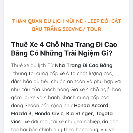
THAM QUAN DU LỊCH MŨI NÉ - JEEP ĐỒI CÁT
BÀU TRẮNG 500VND/ TOUR
Thuê Xe 4 Chỗ Nha Trang Đi Cao
Bằng Có Những Trãi Ngiệm Gì?
Thuê xe du lịch Từ
Nha Trang Đi Cao Bằng
chúng tôi cung cấp xe ô tô chất lượng cao,
đảm bảo đủ tiêu chuẩn an toàn và phù hợp với
nhu cầu của khách hàng.Giá xe 4 chỗ ngồi bao
gồm lái xe và 4 hành khách cung cấp các
dòng Sedan cốp rộng như
Honda Accord,
Mazda 3, Honda Civic, Kia Stinger, Toyota
vios
... xe đời mới, tài xế chuyên nghiệp, đã đào
tạo bài bản chính quy theo hàng quý, vui vẻ