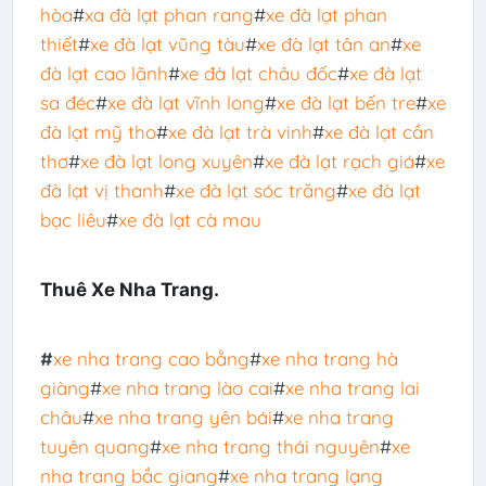
hòa
#
xa đà lạt phan rang
#
xe đà lạt phan
thiết
#
xe đà lạt vũng tàu
#
xe đà lạt tân an
#
xe
đà lạt cao lãnh
#
xe đà lạt châu đốc
#
xe đà lạt
sa đéc
#
xe đà lạt vĩnh long
#
xe đà lạt bến tre
#
xe
đà lạt mỹ tho
#
xe đà lạt trà vinh
#
xe đà lạt cần
thơ
#
xe đà lạt long xuyên
#
xe đà lạt rạch giá
#
xe
đà lạt vị thanh
#
xe đà lạt sóc trăng
#
xe đà lạt
bạc liêu
#
xe đà lạt cà mau
Thuê Xe Nha Trang.
#
xe nha trang cao bằng
#
xe nha trang hà
giàng
#
xe nha trang lào cai
#
xe nha trang lai
châu
#
xe nha trang yên bái
#
xe nha trang
tuyên quang
#
xe nha trang thái nguyên
#
xe
nha trang bắc giang
#
xe nha trang lạng