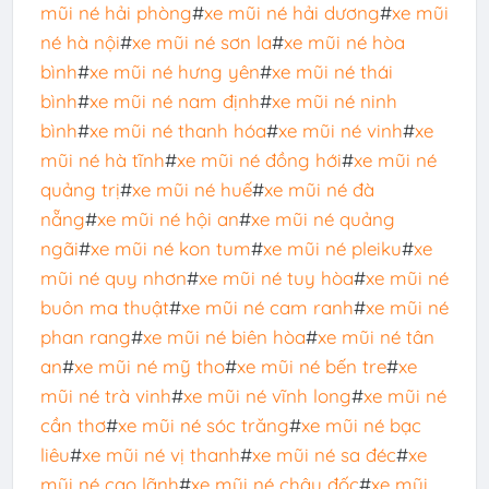
mũi né hải phòng
#
xe mũi né hải dương
#
xe mũi
né hà nội
#
xe mũi né sơn la
#
xe mũi né hòa
bình
#
xe mũi né hưng yên
#
xe mũi né thái
bình
#
xe mũi né nam định
#
xe mũi né ninh
bình
#
xe mũi né thanh hóa
#
xe mũi né vinh
#
xe
mũi né hà tĩnh
#
xe mũi né đồng hới
#
xe mũi né
quảng trị
#
xe mũi né huế
#
xe mũi né đà
nẵng
#
xe mũi né hội an
#
xe mũi né quảng
ngãi
#
xe mũi né kon tum
#
xe mũi né pleiku
#
xe
mũi né quy nhơn
#
xe mũi né tuy hòa
#
xe mũi né
buôn ma thuật
#
xe mũi né cam ranh
#
xe mũi né
phan rang
#
xe mũi né biên hòa
#
xe mũi né tân
an
#
xe mũi né mỹ tho
#
xe mũi né bến tre
#
xe
mũi né trà vinh
#
xe mũi né vĩnh long
#
xe mũi né
cần thơ
#
xe mũi né sóc trăng
#
xe mũi né bạc
liêu
#
xe mũi né vị thanh
#
xe mũi né sa đéc
#
xe
mũi né cao lãnh
#
xe mũi né châu đốc
#
xe mũi