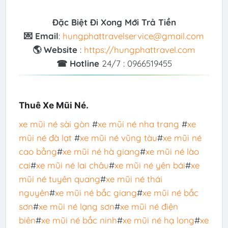
Đặc Biệt Đi Xong Mới Trả Tiền
💌 Email
:
hungphattravelservice@gmail.com
🌎 Website
:
https://hungphattravel.com
☎ Hotline
24/7 : 0966519455
Thuê Xe Mũi Né.
xe mũi né sài gòn
#
xe mũi né nha trang
#
xe
mũi né đà lạt
#
xe mũi né vũng tàu
#
xe mũi né
cao bằng
#
xe mũi né hà giang
#
xe mũi né lào
cai
#
xe mũi né lai châu
#
xe mũi né yên bái
#
xe
mũi né tuyên quang
#
xe mũi né thái
nguyên
#
xe mũi né bắc giang
#
xe mũi né bắc
sơn
#
xe mũi né lạng sơn
#
xe mũi né điện
biên
#
xe mũi né bắc ninh
#
xe mũi né hạ long
#
xe