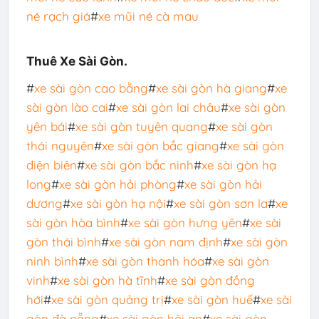
né rạch giá
#
xe mũi né cà mau
Thuê Xe Sài Gòn.
#
xe sài gòn cao bằng
#
xe sài gòn hà giang
#
xe
sài gòn lào cai
#
xe sài gòn lai châu
#
xe sài gòn
yên bái
#
xe sài gòn tuyên quang
#
xe sài gòn
thái nguyên
#
xe sài gòn bắc giang
#
xe sài gòn
điện biên
#
xe sài gòn bắc ninh
#
xe sài gòn hạ
long
#
xe sài gòn hải phòng
#
xe sài gòn hải
dương
#
xe sài gòn hạ nội
#
xe sài gòn sơn la
#
xe
sài gòn hòa bình
#
xe sài gòn hưng yên
#
xe sài
gòn thái bình
#
xe sài gòn nam định
#
xe sài gòn
ninh bình
#
xe sài gòn thanh hóa
#
xe sài gòn
vinh
#
xe sài gòn hà tĩnh
#
xe sài gòn đồng
hới
#
xe sài gòn quảng trị
#
xe sài gòn huế
#
xe sài
gòn đà nẵng
#
xe sài gòn hội an
#
xe sài gòn