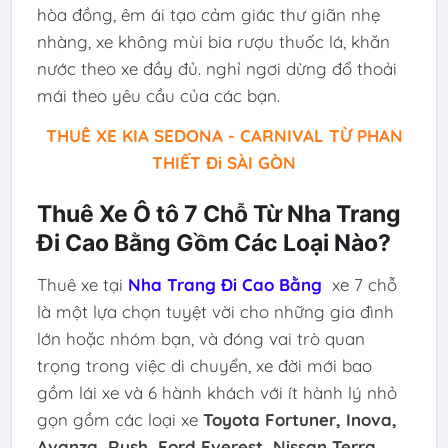
hòa đồng, êm ái tạo cảm giác thư giãn nhẹ
nhàng, xe không mùi bia rượu thuốc lá, khăn
nước theo xe đầy đủ. nghỉ ngơi dừng đổ thoải
mái theo yêu cầu của các bạn.
THUÊ XE KIA SEDONA - CARNIVAL TỪ PHAN
THIẾT Đi SÀI GÒN
Thuê Xe Ô tô 7 Chỗ Từ Nha Trang
Đi Cao Bằng Gồm Các Loại Nào?
Thuê xe tại
Nha Trang Đi Cao Bằng
xe 7 chỗ
là một lựa chọn tuyệt vời cho những gia đình
lớn hoặc nhóm bạn, và đóng vai trò quan
trọng trong việc di chuyển, xe đời mới bao
gồm lái xe và 6 hành khách với ít hành lý nhỏ
gọn gồm các loại xe
Toyota Fortuner, Inova,
Avanza, Rush, Ford Everest, Nissan Terra,