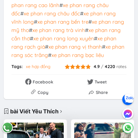
phan rang cao lãnh
#
xe phan rang châu
đốc
#
xe phan rang châu đốc
#
xe phan rang
vĩnh long
#
xe phan rang bến tre
#
xe phan rang
mỹ tho
#
xe phan rang trà vinh
#
xe phan rang
cần thơ
#
xe phan rang long xuyên
#
xe phan
rang rạch giá
#
xe phan rang vị thanh
#
xe phan
rang sóc trăng
#
xe phan rang bạc liêu
Tags:
xe hợp đồng
4.9
/
4220
rates
Facebook
Tweet
Copy
Share
bài Viết Yêu Thích