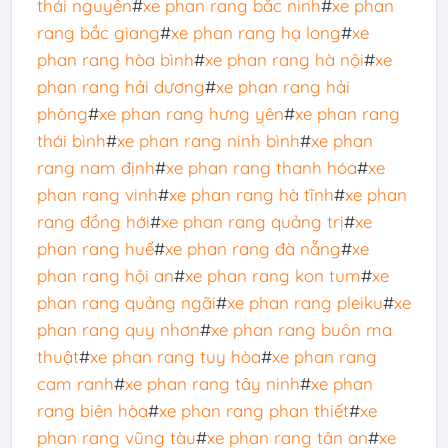
thái nguyên
#
xe phan rang bắc ninh
#
xe phan
rang bắc giang
#
xe phan rang hạ long
#
xe
phan rang hòa bình
#
xe phan rang hà nội
#
xe
phan rang hải dương
#
xe phan rang hải
phòng
#
xe phan rang hưng yên
#
xe phan rang
thái bình
#
xe phan rang ninh bình
#
xe phan
rang nam định
#
xe phan rang thanh hóa
#
xe
phan rang vinh
#
xe phan rang hà tĩnh
#
xe phan
rang đồng hới
#
xe phan rang quảng trị
#
xe
phan rang huế
#
xe phan rang đà nẵng
#
xe
phan rang hội an
#
xe phan rang kon tum
#
xe
phan rang quảng ngãi
#
xe phan rang pleiku
#
xe
phan rang quy nhơn
#
xe phan rang buôn ma
thuật
#
xe phan rang tuy hòa
#
xe phan rang
cam ranh
#
xe phan rang tây ninh
#
xe phan
rang biên hòa
#
xe phan rang phan thiết
#
xe
phan rang vũng tàu
#
xe phan rang tân an
#
xe