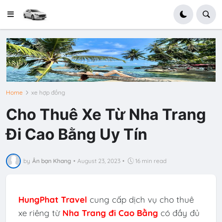
Home
xe hợp đồng
Cho Thuê Xe Từ Nha Trang
Đi Cao Bằng Uy Tín
by
Ân bạn Khang
•
August 23, 2023
•
16 min read
HungPhat Travel
cung cấp dịch vụ cho thuê
xe riêng từ
Nha Trang đi Cao Bằng
có đầy đủ