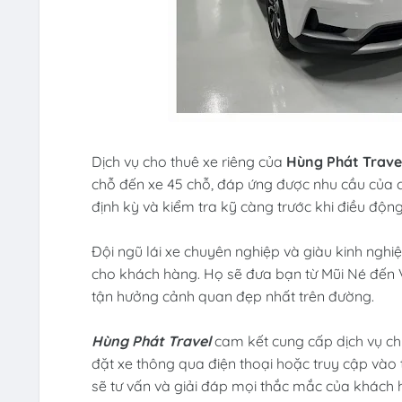
Dịch vụ cho thuê xe riêng của
Hùng Phát Trave
chỗ đến xe 45 chỗ, đáp ứng được nhu cầu của
định kỳ và kiểm tra kỹ càng trước khi điều độn
Đội ngũ lái xe chuyên nghiệp và giàu kinh ngh
cho khách hàng. Họ sẽ đưa bạn từ Mũi Né đến V
tận hưởng cảnh quan đẹp nhất trên đường.
Hùng Phát Travel
cam kết cung cấp dịch vụ ch
đặt xe thông qua điện thoại hoặc truy cập vào 
sẽ tư vấn và giải đáp mọi thắc mắc của khách 