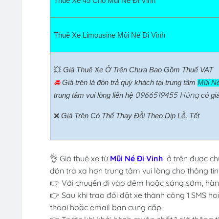
Thuê Xe 45 Chỗ Mũi Né Đi Vinh  
Thuê Xe Limousine Mũi Né Đi Vinh  
💥 
Giá Thuê Xe Ở Trên Chưa Bao Gồm Thuế VAT
🚘 
Giá trên là đón trả quý khách tại trung tâm 
Mũi Né
0966519455 Hùng
trung tâm vui lòng liên hệ 
có giá
❌ 
Giá Trên Có Thể Thay Đỗi Theo Dịp Lễ, Tết
👌 Giá thuê xe từ
Mũi Né Đi Vinh
ở trên được ch
đón trả xa hơn trung tâm vui lòng cho thông tin
👉 Với chuyến đi vào đêm hoặc sáng sớm, hành
👉 Sau khi trao đổi đặt xe thành công 1 SMS ho
thoại hoặc email bạn cung cấp.