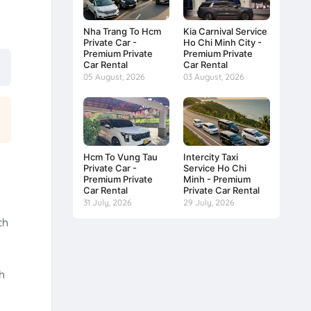
Nha Trang To Hcm
Kia Carnival Service
Private Car -
Ho Chi Minh City -
Premium Private
Premium Private
Car Rental
Car Rental
05 August, 2026
03 August, 2026
Hcm To Vung Tau
Intercity Taxi
Private Car -
Service Ho Chi
Premium Private
Minh - Premium
Car Rental
Private Car Rental
31 July, 2026
29 July, 2026
ch
h