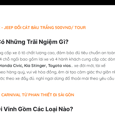
 - JEEP ĐỒI CÁT BÀU TRẮNG 500VND/ TOUR
Có Những Trãi Ngiệm Gì?
ng cấp xe ô tô chất lượng cao, đảm bảo đủ tiêu chuẩn an toà
 4 chỗ ngồi bao gồm lái xe và 4 hành khách cung cấp các dò
onda Civic, Kia Stinger, Toyota vios
... xe đời mới, tài xế
heo hàng quý, vui vẻ hòa đồng, êm ái tạo cảm giác thư giãn n
ước theo xe đầy đủ. nghỉ ngơi dừng đổ thoải mái theo yêu cầu
 CARNIVAL TỪ PHAN THIẾT Đi SÀI GÒN
Đi Vinh Gồm Các Loại Nào?