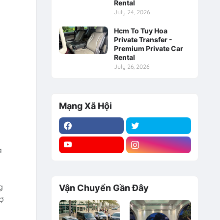
Rental
July 24, 2026
Hcm To Tuy Hoa
Private Transfer -
Premium Private Car
Rental
July 26, 2026
Mạng Xã Hội
à
g
Vận Chuyển Gần Đây
rợ