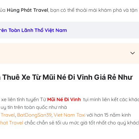
 của
Hùng Phát Travel
, bạn có thể thoải mái khám phá và tận
 Trên Toàn Lãnh Thổ Việt Nam
á Thuê Xe Từ Mũi Né Đi Vinh Giá Rẻ Như
xe liên tỉnh tuyến Từ
Mũi Né Đi Vinh
tụi mình liên kết các khá
 uy tín trên toàn quốc như nhà
Travel
,
BatDongSan39
,
Viet Nam Taxi
với hơn 15 năm kinh
hat Travel
chắc chắn sẻ tối ưu mức giá tốt nhất cho quý khác