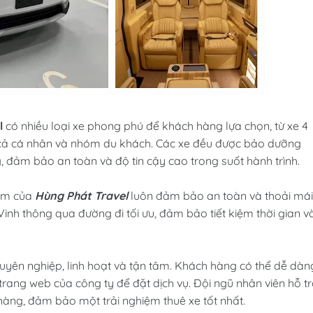
l
có nhiều loại xe phong phú để khách hàng lựa chọn, từ xe 4
 cả cá nhân và nhóm du khách. Các xe đều được bảo dưỡng
g, đảm bảo an toàn và độ tin cậy cao trong suốt hành trình.
iệm của
Hùng Phát Travel
luôn đảm bảo an toàn và thoải mái
inh thông qua đường đi tối ưu, đảm bảo tiết kiệm thời gian v
uyên nghiệp, linh hoạt và tận tâm. Khách hàng có thể dễ dàn
trang web của công ty để đặt dịch vụ. Đội ngũ nhân viên hỗ t
hàng, đảm bảo một trải nghiệm thuê xe tốt nhất.