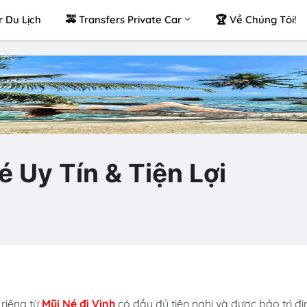
r Du Lịch
🚕 Transfers Private Car
🏆 Về Chúng Tôi!
 Uy Tín & Tiện Lợi
riêng từ
Mũi Né đi Vinh
có đầy đủ tiện nghi và được bảo trì đị