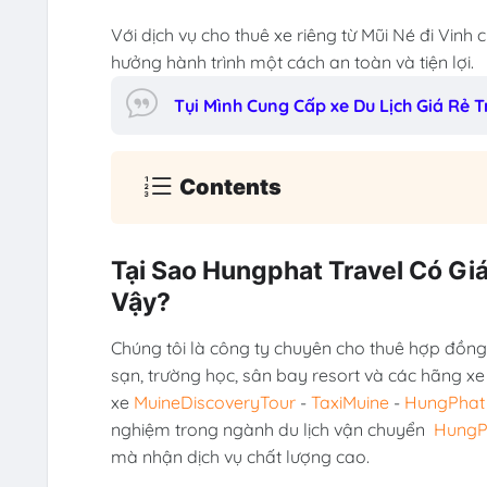
Với dịch vụ cho thuê xe riêng từ Mũi Né đi Vinh
hưởng hành trình một cách an toàn và tiện lợi.
Tụi Mình Cung Cấp xe Du Lịch Giá Rẻ
Contents
Tại Sao Hungphat Travel Có Gi
Vậy?
Chúng tôi là công ty chuyên cho thuê hợp đồng 
sạn, trường học, sân bay resort và các hãng xe
xe
MuineDiscoveryTour
-
TaxiMuine
-
HungPhat 
nghiệm trong ngành du lịch vận chuyển
HungP
mà nhận dịch vụ chất lượng cao.