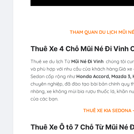
THAM QUAN DU LỊCH MŨI NÉ
Thuê Xe 4 Chỗ Mũi Né Đi Vinh 
Thuê xe du lịch Từ
Mũi Né Đi Vinh
chúng tôi cu
và phù hợp với nhu cầu của khách hàng.Giá xe
Sedan cốp rộng như
Honda Accord, Mazda 3, H
chuyên nghiệp, đã đào tạo bài bản chính quy t
nhàng, xe không mùi bia rượu thuốc lá, khăn n
của các bạn.
THUÊ XE KIA SEDONA -
Thuê Xe Ô tô 7 Chỗ Từ Mũi Né 