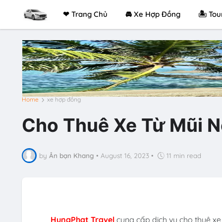
❤ Trang Chủ
🚘 Xe Hợp Đồng
🏝 Tou
Home
xe hợp đồng
Cho Thuê Xe Từ Mũi Né
by
Ân bạn Khang
•
August 16, 2023
•
11 min read
HungPhat Travel
cung cấp dịch vụ cho thuê xe 