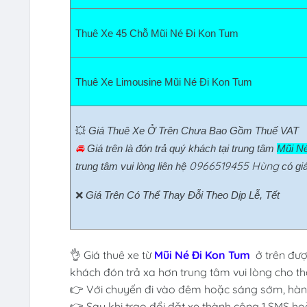
Thuê Xe 45 Chỗ Mũi Né Đi Kon Tum  
Thuê Xe Limousine Mũi Né Đi Kon Tum  
💥 
Giá Thuê Xe Ở Trên Chưa Bao Gồm Thuế VAT
🚘 
Giá trên là đón trả quý khách tại trung tâm 
Mũi Né
0966519455 Hùng
trung tâm vui lòng liên hệ 
có giá
❌ 
Giá Trên Có Thể Thay Đỗi Theo Dịp Lễ, Tết
👌 Giá thuê xe từ
Mũi Né Đi Kon Tum
ở trên đượ
khách đón trả xa hơn trung tâm vui lòng cho thô
👉 Với chuyến đi vào đêm hoặc sáng sớm, hành
👉 Sau khi trao đổi đặt xe thành công 1 SMS ho