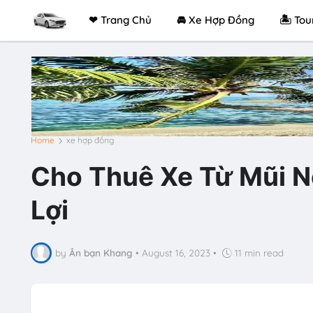
❤ Trang Chủ
🚘 Xe Hợp Đồng
🏝 Tou
Home
xe hợp đồng
Cho Thuê Xe Từ Mũi Né
Lợi
by
Ân bạn Khang
•
August 16, 2023
•
11 min read