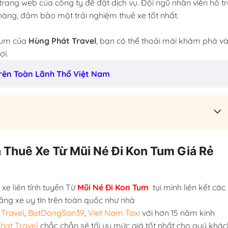
trang web của công ty để đặt dịch vụ. Đội ngũ nhân viên hỗ t
hàng, đảm bảo một trải nghiệm thuê xe tốt nhất.
 Tum của
Hùng Phát Travel
, bạn có thể thoải mái khám phá v
ợi.
 Trên Toàn Lãnh Thổ Việt Nam
á Thuê Xe Từ Mũi Né Đi Kon Tum Giá Rẻ
xe liên tỉnh tuyến Từ
Mũi Né Đi Kon Tum
tụi mình liên kết các
ãng xe uy tín trên toàn quốc như nhà
Travel
,
BatDongSan39
,
Viet Nam Taxi
với hơn 15 năm kinh
hat Travel
chắc chắn sẻ tối ưu mức giá tốt nhất cho quý khác