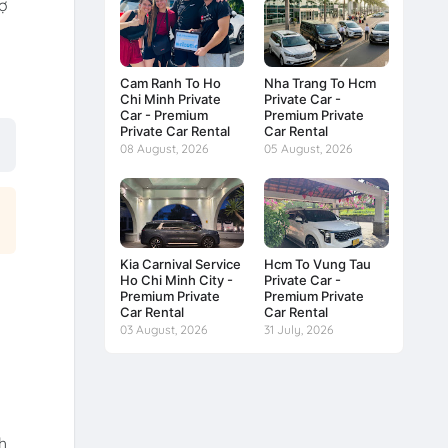
rợ
à
Cam Ranh To Ho
Nha Trang To Hcm
Chi Minh Private
Private Car -
Car - Premium
Premium Private
Private Car Rental
Car Rental
08 August, 2026
05 August, 2026
Kia Carnival Service
Hcm To Vung Tau
Ho Chi Minh City -
Private Car -
Premium Private
Premium Private
Car Rental
Car Rental
03 August, 2026
31 July, 2026
h