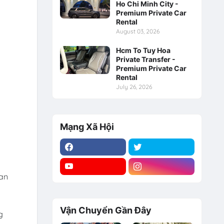
Ho Chi Minh City -
Premium Private Car
Rental
August 03, 2026
Hcm To Tuy Hoa
Private Transfer -
Premium Private Car
Rental
July 26, 2026
Mạng Xã Hội
ian
Vận Chuyển Gần Đây
g