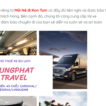
riêng từ
Mũi Né đi Kon Tum
có đầy đủ tiện nghi và được bảo t
hách hàng. Bên cạnh đó, chúng tôi cũng cung cấp lái xe
ể đảm bảo chuyến đi của bạn sẽ diễn ra suôn sẻ và an toàn.