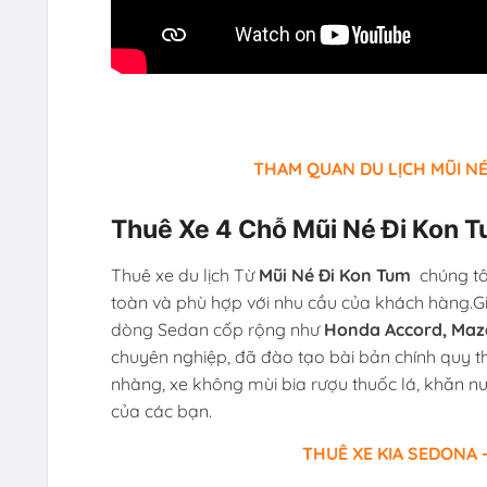
THAM QUAN DU LỊCH MŨI NÉ
Thuê Xe 4 Chỗ Mũi Né Đi Kon 
Thuê xe du lịch Từ
Mũi Né Đi Kon Tum
chúng tô
toàn và phù hợp với nhu cầu của khách hàng.G
dòng Sedan cốp rộng như
Honda Accord, Mazda
chuyên nghiệp, đã đào tạo bài bản chính quy t
nhàng, xe không mùi bia rượu thuốc lá, khăn n
của các bạn.
THUÊ XE KIA SEDONA -