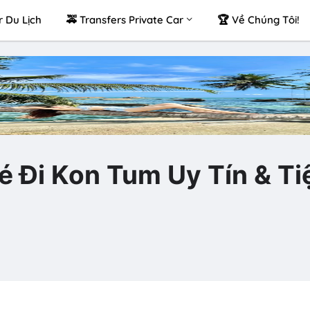
r Du Lịch
🚕 Transfers Private Car
🏆 Về Chúng Tôi!
 Đi Kon Tum Uy Tín & Ti