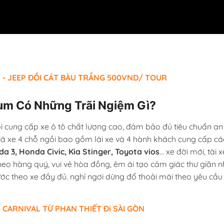
 - JEEP ĐỒI CÁT BÀU TRẮNG 500VND/ TOUR
Tum Có Những Trãi Ngiệm Gì?
i cung cấp xe ô tô chất lượng cao, đảm bảo đủ tiêu chuẩn an
iá xe 4 chỗ ngồi bao gồm lái xe và 4 hành khách cung cấp cá
 3, Honda Civic, Kia Stinger, Toyota vios
... xe đời mới, tài x
heo hàng quý, vui vẻ hòa đồng, êm ái tạo cảm giác thư giãn n
ước theo xe đầy đủ. nghỉ ngơi dừng đổ thoải mái theo yêu cầu
 CARNIVAL TỪ PHAN THIẾT Đi SÀI GÒN