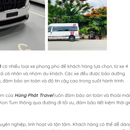
l
có nhiều loại xe phong phú để khách hàng lựa chọn, từ xe 4
 cả cá nhân và nhóm du khách. Các xe đều được bảo dưỡng
g, đảm bảo an toàn và độ tin cậy cao trong suốt hành trình.
iệm của
Hùng Phát Travel
luôn đảm bảo an toàn và thoải mái
on Tum thông qua đường đi tối ưu, đảm bảo tiết kiệm thời g
uyên nghiệp, linh hoạt và tận tâm. Khách hàng có thể dễ dàn