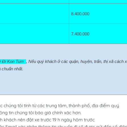
8.400
.000
7.400.000
 Đi Kon Tum  
, Nếu quý khách ở các quận, huyện, trấn, thị xã cách x
 chuẩn nhất.
c chúng tôi tính từ các trung tâm, thành phố, địa điểm quý
ng tin chúng tôi báo giá chính xác hơn.
 khách nên đặt xe trước 19 h ngày hôm trước
ặc Email xác nhận thông tin chuyến đi sẽ được gửi đến số điệ