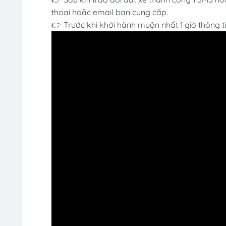
thoại hoặc email bạn cung cấp.
👉 Trước khi khởi hành muộn nhất 1 giờ thông t