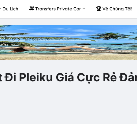
r Du Lịch
🚕 Transfers Private Car
🏆 Về Chúng Tôi!
 Đi Pleiku Giá Cực Rẻ Đ