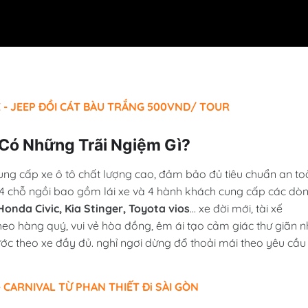
 - JEEP ĐỒI CÁT BÀU TRẮNG 500VND/ TOUR
u Có Những Trãi Ngiệm Gì?
cung cấp xe ô tô chất lượng cao, đảm bảo đủ tiêu chuẩn an to
 4 chỗ ngồi bao gồm lái xe và 4 hành khách cung cấp các dò
onda Civic, Kia Stinger, Toyota vios
... xe đời mới, tài xế
heo hàng quý, vui vẻ hòa đồng, êm ái tạo cảm giác thư giãn n
ước theo xe đầy đủ. nghỉ ngơi dừng đổ thoải mái theo yêu cầu
 CARNIVAL TỪ PHAN THIẾT Đi SÀI GÒN