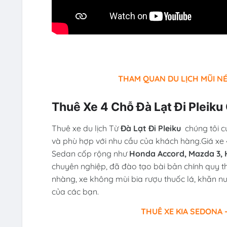
THAM QUAN DU LỊCH MŨI NÉ
Thuê Xe 4 Chỗ Đà Lạt Đi Pleik
Thuê xe du lịch Từ
Đà Lạt Đi Pleiku
chúng tôi 
và phù hợp với nhu cầu của khách hàng.Giá xe
Sedan cốp rộng như
Honda Accord, Mazda 3, H
chuyên nghiệp, đã đào tạo bài bản chính quy t
nhàng, xe không mùi bia rượu thuốc lá, khăn n
của các bạn.
THUÊ XE KIA SEDONA -