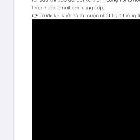
thoại hoặc email bạn cung cấp.
👉 Trước khi khởi hành muộn nhất 1 giờ thông t