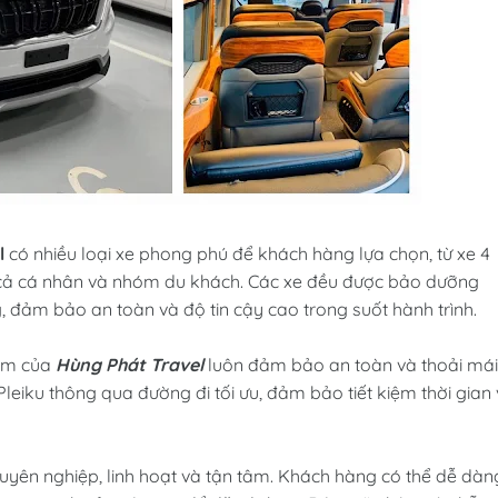
l
có nhiều loại xe phong phú để khách hàng lựa chọn, từ xe 4
 cả cá nhân và nhóm du khách. Các xe đều được bảo dưỡng
g, đảm bảo an toàn và độ tin cậy cao trong suốt hành trình.
iệm của
Hùng Phát Travel
luôn đảm bảo an toàn và thoải mái
eiku thông qua đường đi tối ưu, đảm bảo tiết kiệm thời gian
uyên nghiệp, linh hoạt và tận tâm. Khách hàng có thể dễ dàn