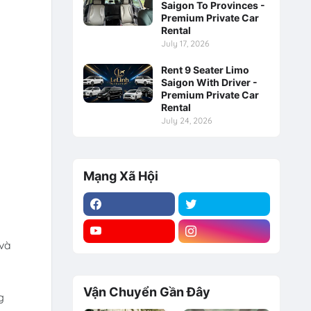
Saigon To Provinces -
Premium Private Car
Rental
July 17, 2026
Rent 9 Seater Limo
Saigon With Driver -
Premium Private Car
Rental
July 24, 2026
Mạng Xã Hội
 và
Vận Chuyển Gần Đây
g