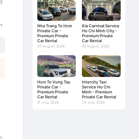
rợ
n
Nha Trang To Hcm
Kia Carnival Service
Private Car -
Ho Chi Minh City -
Premium Private
Premium Private
Car Rental
Car Rental
05 August, 2026
03 August, 2026
Hcm To Vung Tau
Intercity Taxi
Private Car -
Service Ho Chi
Premium Private
Minh - Premium
Car Rental
Private Car Rental
31 July, 2026
29 July, 2026
h