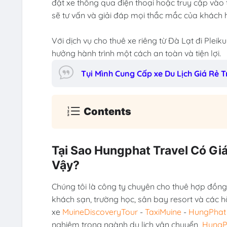
đặt xe thông qua điện thoại hoặc truy cập vào 
sẽ tư vấn và giải đáp mọi thắc mắc của khách 
Với dịch vụ cho thuê xe riêng từ Đà Lạt đi Pleik
hưởng hành trình một cách an toàn và tiện lợi.
Tụi Mình Cung Cấp xe Du Lịch Giá Rẻ
Contents
Tại Sao Hungphat Travel Có Giá
Vậy?
Chúng tôi là công ty chuyên cho thuê hợp đồng 
khách sạn, trường học, sân bay resort và các h
xe
MuineDiscoveryTour
-
TaxiMuine
-
HungPhat 
nghiệm trong ngành du lịch vận chuyển
HungP