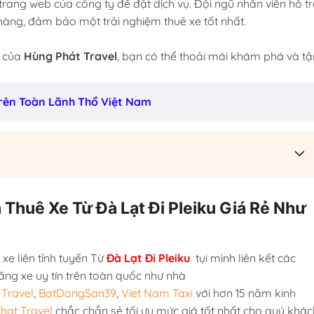
trang web của công ty để đặt dịch vụ. Đội ngũ nhân viên hỗ t
hàng, đảm bảo một trải nghiệm thuê xe tốt nhất.
u của
Hùng Phát Travel
, bạn có thể thoải mái khám phá và tậ
 Trên Toàn Lãnh Thổ Việt Nam
 Thuê Xe Từ Đà Lạt Đi Pleiku Giá Rẻ Như
xe liên tỉnh tuyến Từ
Đà Lạt Đi Pleiku
tụi mình liên kết các
ãng xe uy tín trên toàn quốc như nhà
Travel
,
BatDongSan39
,
Viet Nam Taxi
với hơn 15 năm kinh
hat Travel
chắc chắn sẻ tối ưu mức giá tốt nhất cho quý khác