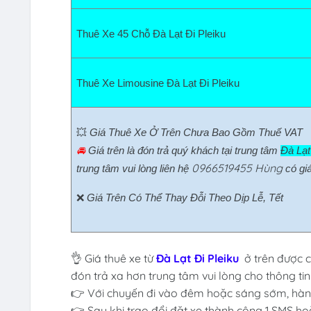
Thuê Xe 45 Chỗ Đà Lạt Đi Pleiku  
Thuê Xe Limousine Đà Lạt Đi Pleiku  
💥 
Giá Thuê Xe Ở Trên Chưa Bao Gồm Thuế VAT
🚘 
Giá trên là đón trả quý khách tại trung tâm 
Đà Lạt 
0966519455 Hùng
trung tâm vui lòng liên hệ 
có giá
❌ 
Giá Trên Có Thể Thay Đỗi Theo Dịp Lễ, Tết
👌 Giá thuê xe từ
Đà Lạt Đi Pleiku
ở trên được c
đón trả xa hơn trung tâm vui lòng cho thông tin
👉 Với chuyến đi vào đêm hoặc sáng sớm, hành
👉 Sau khi trao đổi đặt xe thành công 1 SMS ho