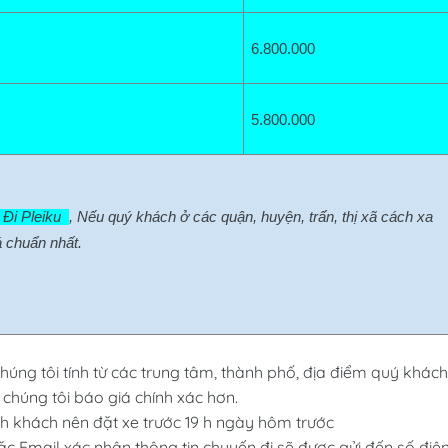
6.800
.000
5.800.000
Đi Pleiku  
, Nếu quý khách ở các quận, huyện, trấn, thị xã cách xa 
 chuẩn nhất.
húng tôi tính từ các trung tâm, thành phố, địa điểm quý khách
 chúng tôi báo giá chính xác hơn.
 khách nên đặt xe trước 19 h ngày hôm trước
ặc Email xác nhận thông tin chuyến đi sẽ được gửi đến số điệ