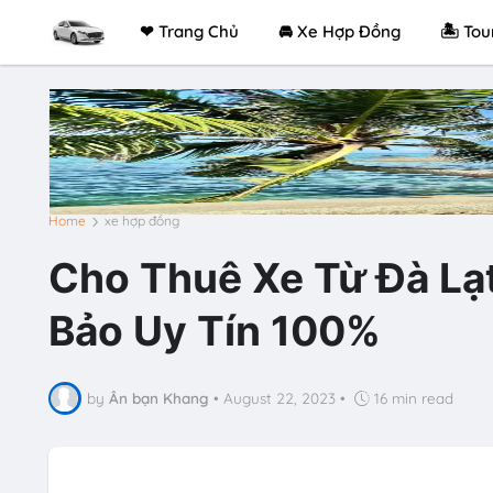
❤ Trang Chủ
🚘 Xe Hợp Đồng
🏝 Tou
Home
xe hợp đồng
Cho Thuê Xe Từ Đà Lạt
Bảo Uy Tín 100%
by
Ân bạn Khang
•
August 22, 2023
•
16 min read