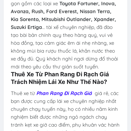
gọn gồm các loại xe
Toyota Fortuner, Inova,
Avanza, Rush, Ford Everest, Nissan Terra,
Kia Sorento, Mitsubishi Outlander, Xpander,
Suzuki Ertiga
... tài xế chuyên nghiệp, đã đào
tạo bài bản chính quy theo hàng quý, vui vẻ
hòa đồng, tạo cảm giác êm ái nhẹ nhàng, xe
không mùi bia rượu thuốc lá, khăn nước theo
xe đầy đủ. Quý khách nghỉ ngơi dừng đổ thoải
mái theo yêu cầu thư giản suốt tuyến.
Thuê Xe Từ Phan Rang Đi Rạch Giá
Trách Nhiệm Lái Xe Như Thế Nào?
Thuê xe từ
Phan Rang Đi Rạch Giá
giá rẻ, các
bạn được cung cấp lái xe chuyên nghiệp nhất
chuyên chạy tuyến này, họ có nhiều năm kinh
nghiệm biết được những ngỏ ngách chạy
tránh kẹt xe giờ cao điểm, phụ khuân vác hành