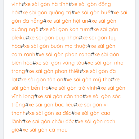
vinh
#
xe sài gòn hà tĩnh
#
xe sài gòn đồng
hới
#
xe sài gòn quảng trị
#
xe sài gòn huế
#
xe sài
gòn đà nẵng
#
xe sài gòn hội an
#
xe sài gòn
quảng ngãi
#
xe sài gòn kon tum
#
xe sài gòn
pleiku
#
xe sài gòn quy nhơn
#
xe sài gòn tuy
hòa
#
xe sài gòn buôn ma thuật
#
xe sài gòn
cam ranh
#
xe sài gòn phan rang
#
xe sài gòn
biên hòa
#
xe sài gòn vũng tàu
#
xe sài gòn nha
trang
#
xe sài gòn phan thiết
#
xe sài gòn đà
lạt
#
xe sài gòn tân an
#
xe sài gòn mỹ tho
#
xe
sài gòn bến tre
#
xe sài gòn trà vinh
#
xe sài gòn
vĩnh long
#
xe sài gòn cần thơ
#
xe sài gòn sóc
trăng
#
xe sài gòn bạc liêu
#
xe sài gòn vị
thanh
#
xe sài gòn sa đéc
#
xe sài gòn cao
lãnh
#
xe sài gòn châu đốc
#
xe sài gòn rạch
giá
#
xe sài gòn cà mau