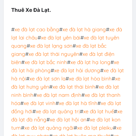
Thuê Xe Đà Lạt.
#
xe đà lạt cao bằng
#
xe đà lạt hà giang
#
xe đà
lạt lai châu
#
xe đà lạt yên bái
#
xe đà lạt tuyên
quang
#
xe đà lạt lạng sơn
#
xe đà lạt bắc
giang
#
xe đà lạt thái nguyên
#
xe đà lạt điện
biên
#
xe đà lạt bắc ninh
#
xe đà lạt hạ long
#
xe
đà lạt hải phòng
#
xe đà lạt hải dương
#
xe đà lạt
hà nội
#
xe đà lạt sơn la
#
xe đà lạt hòa bình
#
xe
đà lạt hưng yên
#
xe đà lạt thái bình
#
xe đà lạt
ninh bình
#
xe đà lạt nam định
#
xe đà lạt thanh
hóa
#
xe đà lạt vinh
#
xe đà lạt hà tĩnh
#
xe đà lạt
đồng hới
#
xe đà lạt quảng trị
#
xe đà lạt huế
#
xe
đà lạt đà nẵng
#
xe đà lạt hội an
#
xe đà lạt kon
tum
#
xe đà lạt quảng ngãi
#
xe đà lạt pleiku
#
xe
đà lạt quy nhơn
#
xe dà lạt buôn ma thuật
#
xe