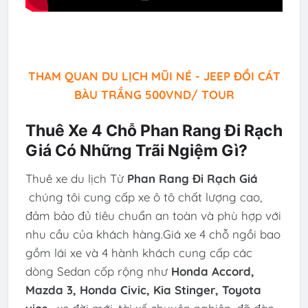
THAM QUAN DU LỊCH MŨI NÉ - JEEP ĐỒI CÁT
BÀU TRẮNG 500VND/ TOUR
Thuê Xe 4 Chỗ Phan Rang Đi Rạch
Giá Có Những Trãi Ngiệm Gì?
Thuê xe du lịch Từ
Phan Rang Đi Rạch Giá
chúng tôi cung cấp xe ô tô chất lượng cao,
đảm bảo đủ tiêu chuẩn an toàn và phù hợp với
nhu cầu của khách hàng.Giá xe 4 chỗ ngồi bao
gồm lái xe và 4 hành khách cung cấp các
dòng Sedan cốp rộng như
Honda Accord,
Mazda 3, Honda Civic, Kia Stinger, Toyota