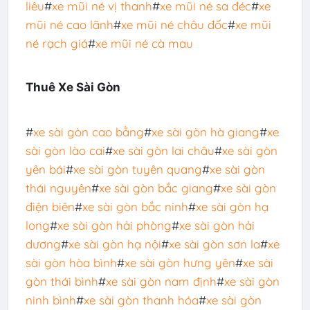
liêu
#
xe mũi né vị thanh
#
xe mũi né sa đéc
#
xe
mũi né cao lãnh
#
xe mũi né châu đốc
#
xe mũi
né rạch giá
#
xe mũi né cà mau
Thuê Xe Sài Gòn
#
xe sài gòn cao bằng
#
xe sài gòn hà giang
#
xe
sài gòn lào cai
#
xe sài gòn lai châu
#
xe sài gòn
yên bái
#
xe sài gòn tuyên quang
#
xe sài gòn
thái nguyên
#
xe sài gòn bắc giang
#
xe sài gòn
điện biên
#
xe sài gòn bắc ninh
#
xe sài gòn hạ
long
#
xe sài gòn hải phòng
#
xe sài gòn hải
dương
#
xe sài gòn hạ nội
#
xe sài gòn sơn la
#
xe
sài gòn hòa bình
#
xe sài gòn hưng yên
#
xe sài
gòn thái bình
#
xe sài gòn nam định
#
xe sài gòn
ninh bình
#
xe sài gòn thanh hóa
#
xe sài gòn