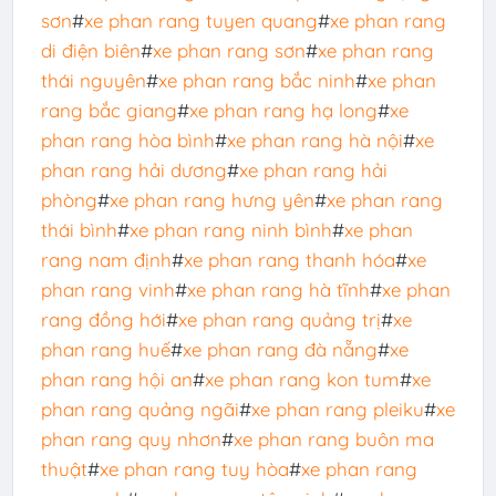
sơn
#
xe phan rang tuyen quang
#
xe phan rang
di điện biên
#
xe phan rang sơn
#
xe phan rang
thái nguyên
#
xe phan rang bắc ninh
#
xe phan
rang bắc giang
#
xe phan rang hạ long
#
xe
phan rang hòa bình
#
xe phan rang hà nội
#
xe
phan rang hải dương
#
xe phan rang hải
phòng
#
xe phan rang hưng yên
#
xe phan rang
thái bình
#
xe phan rang ninh bình
#
xe phan
rang nam định
#
xe phan rang thanh hóa
#
xe
phan rang vinh
#
xe phan rang hà tĩnh
#
xe phan
rang đồng hới
#
xe phan rang quảng trị
#
xe
phan rang huế
#
xe phan rang đà nẵng
#
xe
phan rang hội an
#
xe phan rang kon tum
#
xe
phan rang quảng ngãi
#
xe phan rang pleiku
#
xe
phan rang quy nhơn
#
xe phan rang buôn ma
thuật
#
xe phan rang tuy hòa
#
xe phan rang