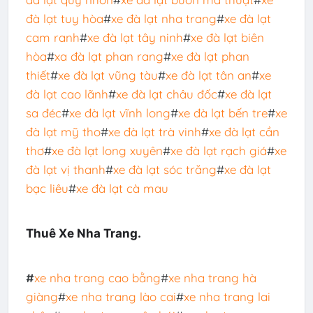
đà lạt tuy hòa
#
xe đà lạt nha trang
#
xe đà lạt
cam ranh
#
xe đà lạt tây ninh
#
xe đà lạt biên
hòa
#
xa đà lạt phan rang
#
xe đà lạt phan
thiết
#
xe đà lạt vũng tàu
#
xe đà lạt tân an
#
xe
đà lạt cao lãnh
#
xe đà lạt châu đốc
#
xe đà lạt
sa đéc
#
xe đà lạt vĩnh long
#
xe đà lạt bến tre
#
xe
đà lạt mỹ tho
#
xe đà lạt trà vinh
#
xe đà lạt cần
thơ
#
xe đà lạt long xuyên
#
xe đà lạt rạch giá
#
xe
đà lạt vị thanh
#
xe đà lạt sóc trăng
#
xe đà lạt
bạc liêu
#
xe đà lạt cà mau
Thuê Xe Nha Trang.
#
xe nha trang cao bằng
#
xe nha trang hà
giàng
#
xe nha trang lào cai
#
xe nha trang lai