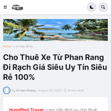
Home
xe hợp đồng
Cho Thuê Xe Từ Phan Rang
Đi Rạch Giá Siêu Uy Tín Siêu
Rẻ 100%
by
Ân bạn Khang
•
August 28, 2023
•
16 min read
HungPhat Travel
cung cấp dịch vụ cho thuê