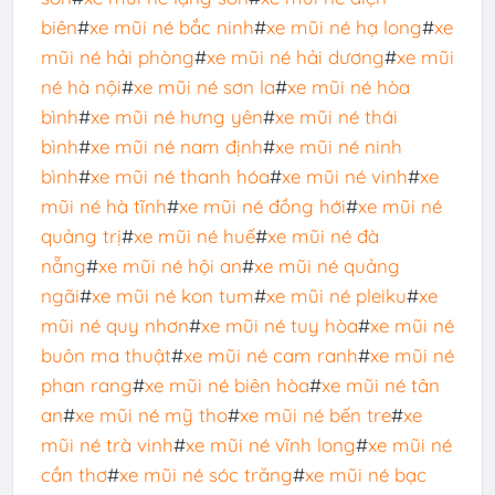
biên
#
xe mũi né bắc ninh
#
xe mũi né hạ long
#
xe
mũi né hải phòng
#
xe mũi né hải dương
#
xe mũi
né hà nội
#
xe mũi né sơn la
#
xe mũi né hòa
bình
#
xe mũi né hưng yên
#
xe mũi né thái
bình
#
xe mũi né nam định
#
xe mũi né ninh
bình
#
xe mũi né thanh hóa
#
xe mũi né vinh
#
xe
mũi né hà tĩnh
#
xe mũi né đồng hới
#
xe mũi né
quảng trị
#
xe mũi né huế
#
xe mũi né đà
nẵng
#
xe mũi né hội an
#
xe mũi né quảng
ngãi
#
xe mũi né kon tum
#
xe mũi né pleiku
#
xe
mũi né quy nhơn
#
xe mũi né tuy hòa
#
xe mũi né
buôn ma thuật
#
xe mũi né cam ranh
#
xe mũi né
phan rang
#
xe mũi né biên hòa
#
xe mũi né tân
an
#
xe mũi né mỹ tho
#
xe mũi né bến tre
#
xe
mũi né trà vinh
#
xe mũi né vĩnh long
#
xe mũi né
cần thơ
#
xe mũi né sóc trăng
#
xe mũi né bạc