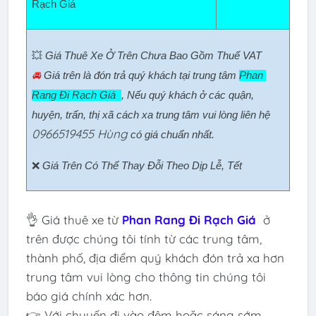
Rạch Giá  
💥 
Giá Thuê Xe Ở Trên Chưa Bao Gồm Thuế VAT
🚘 
Giá trên là đón trả quý khách tại trung tâm 
Phan 
Rang Đi Rạch Giá  
, Nếu quý khách ở các quận, 
huyện, trấn, thị xã cách xa trung tâm vui lòng liên hệ 
0966519455 Hùng
có giá chuẩn nhất.
❌ 
Giá Trên Có Thể Thay Đỗi Theo Dịp Lễ, Tết
👌 Giá thuê xe từ
Phan Rang Đi Rạch Giá
ở
trên được chúng tôi tính từ các trung tâm,
thành phố, địa điểm quý khách đón trả xa hơn
trung tâm vui lòng cho thông tin chúng tôi
báo giá chính xác hơn.
👉 Với chuyến đi vào đêm hoặc sáng sớm,