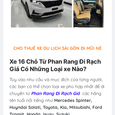
CHO THUÊ XE DU LỊCH SÀI GÒN ĐI MŨI NÉ
Xe 16 Chỗ Từ Phan Rang Đi Rạch
Giá Có Những Loại xe Nào?
Tùy vào nhu cầu và mục đích của từng người,
các bạn có thể chọn loại xe phù hợp nhất để di
chuyển từ
Phan Rang Đi Rạch Giá
các hãng
tên tuổi nổi tiếng như
Mercedes Spinter,
Huyndai Solati, Toyota, Kia, Mitsubishi,
Ford
Transit, Honda, Isuzu, Suzuki...