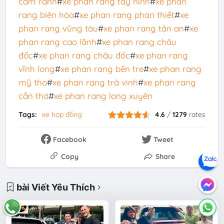
cam ranh
#
xe phan rang tây ninh
#
xe phan
rang biên hòa
#
xe phan rang phan thiết
#
xe
phan rang vũng tàu
#
xe phan rang tân an
#
xe
phan rang cao lãnh
#
xe phan rang châu
đốc
#
xe phan rang châu đốc
#
xe phan rang
vĩnh long
#
xe phan rang bến tre
#
xe phan rang
mỹ tho
#
xe phan rang trà vinh
#
xe phan rang
cần thơ
#
xe phan rang long xuyên
Tags:
xe hợp đồng
4.6
/
1279
rates
Facebook
Tweet
Copy
Share
bài Viết Yêu Thích