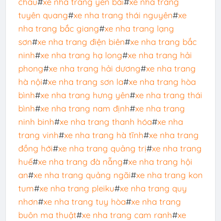
châu
#
xe nha trang yên bái
#
xe nha trang
tuyên quang
#
xe nha trang thái nguyên
#
xe
nha trang bắc giang
#
xe nha trang lạng
sơn
#
xe nha trang điện biên
#
xe nha trang bắc
ninh
#
xe nha trang hạ long
#
xe nha trang hải
phong
#
xe nha trang hải dương
#
xe nha trang
hà nội
#
xe nha trang sơn la
#
xe nha trang hòa
bình
#
xe nha trang hưng yên
#
xe nha trang thái
bình
#
xe nha trang nam định
#
xe nha trang
ninh binh
#
xe nha trang thanh hóa
#
xe nha
trang vinh
#
xe nha trang hà tĩnh
#
xe nha trang
đồng hới
#
xe nha trang quảng trị
#
xe nha trang
huế
#
xe nha trang đà nẵng
#
xe nha trang hội
an
#
xe nha trang quảng ngãi
#
xe nha trang kon
tum
#
xe nha trang pleiku
#
xe nha trang quy
nhơn
#
xe nha trang tuy hòa
#
xe nha trang
buôn ma thuật
#
xe nha trang cam ranh
#
xe