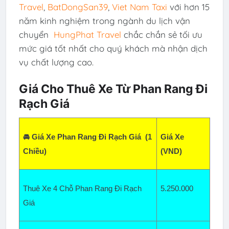
Travel
,
BatDongSan39
,
Viet Nam Taxi
với hơn 15
năm kinh nghiệm trong ngành du lịch vận
chuyển
HungPhat Travel
chắc chắn sẻ tối ưu
mức giá tốt nhất cho quý khách mà nhận dịch
vụ chất lượng cao.
Giá Cho Thuê Xe Từ Phan Rang Đi
Rạch Giá
🚘 Giá Xe Phan Rang Đi Rạch Giá  (1 
Giá Xe 
Chiều)
(VND)
Thuê Xe 4 Chỗ Phan Rang Đi Rạch 
5.250
.000
Giá  