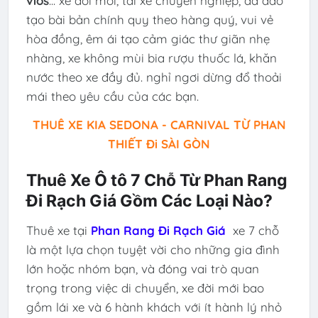
vios
... xe đời mới, tài xế chuyên nghiệp, đã đào
tạo bài bản chính quy theo hàng quý, vui vẻ
hòa đồng, êm ái tạo cảm giác thư giãn nhẹ
nhàng, xe không mùi bia rượu thuốc lá, khăn
nước theo xe đầy đủ. nghỉ ngơi dừng đổ thoải
mái theo yêu cầu của các bạn.
THUÊ XE KIA SEDONA - CARNIVAL TỪ PHAN
THIẾT Đi SÀI GÒN
Thuê Xe Ô tô 7 Chỗ Từ Phan Rang
Đi Rạch Giá Gồm Các Loại Nào?
Thuê xe tại
Phan Rang Đi Rạch Giá
xe 7 chỗ
là một lựa chọn tuyệt vời cho những gia đình
lớn hoặc nhóm bạn, và đóng vai trò quan
trọng trong việc di chuyển, xe đời mới bao
gồm lái xe và 6 hành khách với ít hành lý nhỏ