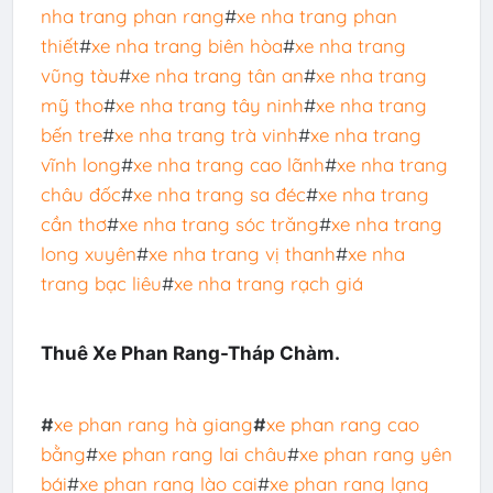
nha trang phan rang
#
xe nha trang phan
thiết
#
xe nha trang biên hòa
#
xe nha trang
vũng tàu
#
xe nha trang tân an
#
xe nha trang
mỹ tho
#
xe nha trang tây ninh
#
xe nha trang
bến tre
#
xe nha trang trà vinh
#
xe nha trang
vĩnh long
#
xe nha trang cao lãnh
#
xe nha trang
châu đốc
#
xe nha trang sa đéc
#
xe nha trang
cần thơ
#
xe nha trang sóc trăng
#
xe nha trang
long xuyên
#
xe nha trang vị thanh
#
xe nha
trang bạc liêu
#
xe nha trang rạch giá
Thuê Xe Phan Rang-Tháp Chàm.
#
xe phan rang hà giang
#
xe phan rang cao
bằng
#
xe phan rang lai châu
#
xe phan rang yên
bái
#
xe phan rang lào cai
#
xe phan rang lạng