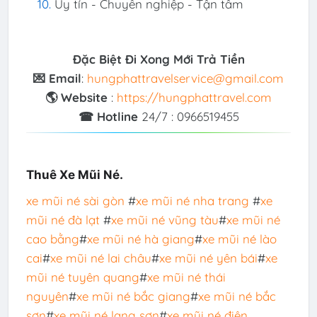
Uy tín - Chuyên nghiệp - Tận tâm
Đặc Biệt Đi Xong Mới Trả Tiền
💌 Email
:
hungphattravelservice@gmail.com
🌎 Website
:
https://hungphattravel.com
☎ Hotline
24/7 : 0966519455
Thuê Xe Mũi Né.
xe mũi né sài gòn
#
xe mũi né nha trang
#
xe
mũi né đà lạt
#
xe mũi né vũng tàu
#
xe mũi né
cao bằng
#
xe mũi né hà giang
#
xe mũi né lào
cai
#
xe mũi né lai châu
#
xe mũi né yên bái
#
xe
mũi né tuyên quang
#
xe mũi né thái
nguyên
#
xe mũi né bắc giang
#
xe mũi né bắc
sơn
#
xe mũi né lạng sơn
#
xe mũi né điện