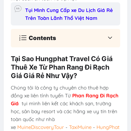
Tụi Mình Cung Cấp xe Du Lịch Giá Rẻ
Trên Toàn Lãnh Thổ Việt Nam
Contents
Tại Sao Hungphat Travel Có Giá
Thuê Xe Từ Phan Rang Đi Rạch
Giá Giá Rẻ Như Vậy?
Chúng tôi là công ty chuyên cho thuê hợp
đồng xe liên tỉnh tuyến Từ
Phan Rang Đi Rạch
Giá
tụi mình liên kết các khách sạn, trường
học, sân bay resort và các hãng xe uy tín trên
toàn quốc như nhà
xe
MuineDiscoveryTour
-
TaxiMuine
-
HungPhat