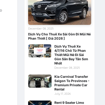
ảo
December 08, 2025
Dịch Vụ Cho Thuê Xe Sài Gòn Đi Mũi Né
Phan Thiết [ Giá 2026 ]
Dịch Vụ Thuê Xe
4/7/16 Chỗ Từ Phan
Thiết Mũi Né Đi Sài
Gòn Sân Bay Tân Sơn
Nhất
December 08, 2025
Kia Carnival Transfer
Saigon To Provinces -
Premium Private Car
Rental
July 17, 2026
Rent 9 Seater Limo