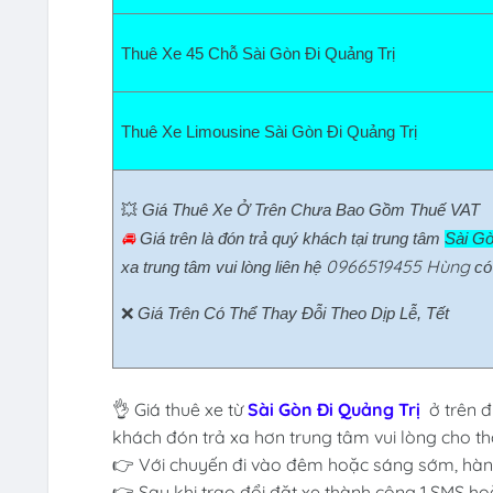
Thuê Xe 45 Chỗ Sài Gòn Đi Quảng Trị  
Thuê Xe Limousine Sài Gòn Đi Quảng Trị  
💥 
Giá Thuê Xe Ở Trên Chưa Bao Gồm Thuế VAT
🚘 
Giá trên là đón trả quý khách tại trung tâm 
Sài Gò
0966519455 Hùng
xa trung tâm vui lòng liên hệ 
có 
❌ 
Giá Trên Có Thể Thay Đỗi Theo Dịp Lễ, Tết
👌 Giá thuê xe từ
Sài Gòn Đi Quảng Trị
ở trên 
khách đón trả xa hơn trung tâm vui lòng cho thô
👉 Với chuyến đi vào đêm hoặc sáng sớm, hành
👉 Sau khi trao đổi đặt xe thành công 1 SMS ho