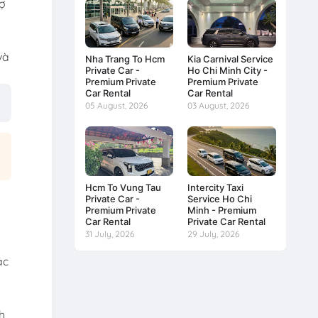
rợ
và
Nha Trang To Hcm
Kia Carnival Service
Private Car -
Ho Chi Minh City -
Premium Private
Premium Private
Car Rental
Car Rental
05 August, 2026
03 August, 2026
Hcm To Vung Tau
Intercity Taxi
Private Car -
Service Ho Chi
Premium Private
Minh - Premium
Car Rental
Private Car Rental
31 July, 2026
29 July, 2026
ác
h