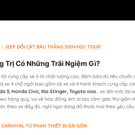
 - JEEP ĐỒI CÁT BÀU TRẮNG 500VND/ TOUR
g Trị Có Những Trãi Ngiệm Gì?
 tôi cung cấp xe ô tô chất lượng cao, đảm bảo đủ tiêu chuẩn 
iá xe 4 chỗ ngồi bao gồm lái xe và 4 hành khách cung cấp cá
 3, Honda Civic, Kia Stinger, Toyota vios
... xe đời mới, tài x
heo hàng quý, vui vẻ hòa đồng, êm ái tạo cảm giác thư giãn n
ước theo xe đầy đủ. nghỉ ngơi dừng đổ thoải mái theo yêu cầu
 CARNIVAL TỪ PHAN THIẾT Đi SÀI GÒN