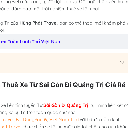
trang web của công ty để đặt dịch vụ. Đội ngũ nhân viên hỗ t
hàng, đảm bảo một trải nghiệm thuê xe tốt nhất.
ng Trị của
Hùng Phát Travel
, bạn có thể thoải mái khám phá 
ợi.
 Trên Toàn Lãnh Thổ Việt Nam
 Thuê Xe Từ Sài Gòn Đi Quảng Trị Giá Rẻ
xe liên tỉnh tuyến Từ
Sài Gòn Đi Quảng Trị
tụi mình liên kết c
ãng xe uy tín trên toàn quốc như nhà
Travel
,
BatDongSan39
,
Viet Nam Taxi
với hơn 15 năm kinh
hat Travel
chắc chắn sẻ tối ưu mức giá tốt nhất cho quý khác