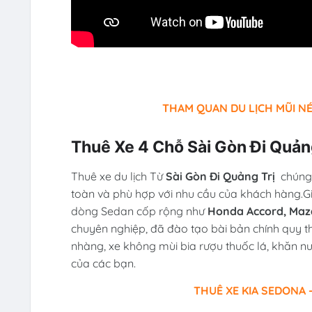
THAM QUAN DU LỊCH MŨI NÉ
Thuê Xe 4 Chỗ Sài Gòn Đi Quản
Thuê xe du lịch Từ
Sài Gòn Đi Quảng Trị
chúng
toàn và phù hợp với nhu cầu của khách hàng.G
dòng Sedan cốp rộng như
Honda Accord, Mazda
chuyên nghiệp, đã đào tạo bài bản chính quy t
nhàng, xe không mùi bia rượu thuốc lá, khăn n
của các bạn.
THUÊ XE KIA SEDONA -