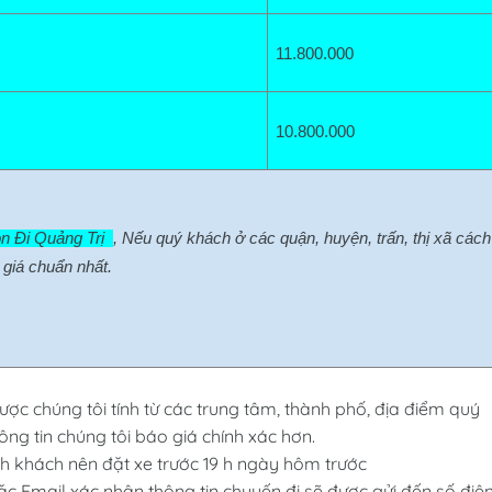
11.800
.000
10.800.000
n Đi Quảng Trị  
, Nếu quý khách ở các quận, huyện, trấn, thị xã cách 
giá chuẩn nhất.
được chúng tôi tính từ các trung tâm, thành phố, địa điểm quý
ng tin chúng tôi báo giá chính xác hơn.
 khách nên đặt xe trước 19 h ngày hôm trước
ặc Email xác nhận thông tin chuyến đi sẽ được gửi đến số điệ