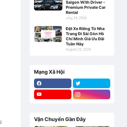
Saigon With Driver -
Premium Private Car
Rental
July 24, 2026
Đặt Xe Riêng Từ Nha
Trang Đi Sài Gòn Hồ
Chí Minh Giá Ưu Đãi
Tuần Này
August 22, 2024
Mạng Xã Hội
Vận Chuyển Gần Đây
g