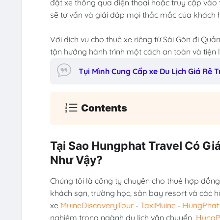
đặt xe thông qua điện thoại hoặc truy cập vào 
sẽ tư vấn và giải đáp mọi thắc mắc của khách 
Với dịch vụ cho thuê xe riêng từ Sài Gòn đi Quả
tận hưởng hành trình một cách an toàn và tiện l
Tụi Mình Cung Cấp xe Du Lịch Giá Rẻ
Contents
Tại Sao Hungphat Travel Có Giá
Như Vậy?
Chúng tôi là công ty chuyên cho thuê hợp đồng 
khách sạn, trường học, sân bay resort và các h
xe
MuineDiscoveryTour
-
TaxiMuine
-
HungPhat 
nghiệm trong ngành du lịch vận chuyển
HungP