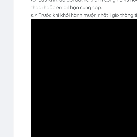
thoại hoặc email bạn cung cấp.
👉 Trước khi khởi hành muộn nhất 1 giờ thông t