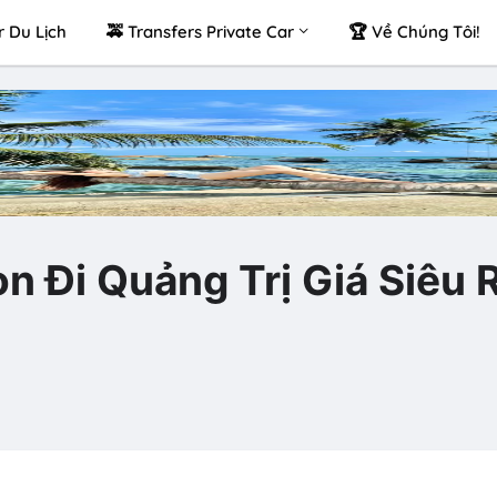
r Du Lịch
🚕 Transfers Private Car
🏆 Về Chúng Tôi!
n Đi Quảng Trị Giá Siêu 