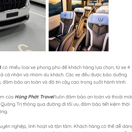
l
có nhiều loại xe phong phú để khách hàng lựa chọn, từ xe 4
 cả cá nhân và nhóm du khách. Các xe đều được bảo dưỡng
g, đảm bảo an toàn và độ tin cậy cao trong suốt hành trình.
iệm của
Hùng Phát Travel
luôn đảm bảo an toàn và thoải mái
Quảng Trị thông qua đường đi tối ưu, đảm bảo tiết kiệm thời
ờng.
uyên nghiệp, linh hoạt và tận tâm. Khách hàng có thể dễ dàn