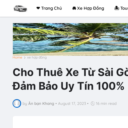
❤ Trang Chủ
🚘 Xe Hợp Đồng
🏝 Tou
Home
xe hợp đồng
Cho Thuê Xe Từ Sài Gò
Đảm Bảo Uy Tín 100%
by
Ân bạn Khang
•
August 17, 2023
•
16 min read