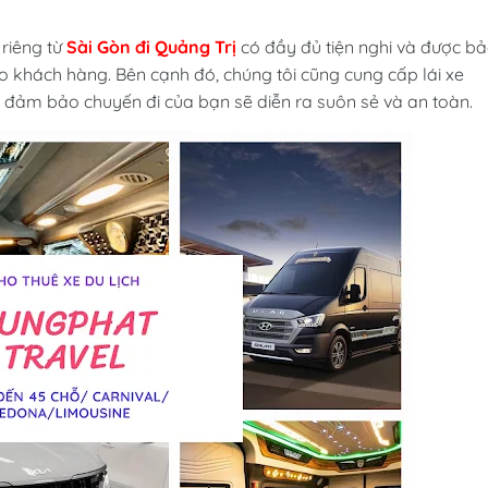
riêng từ
Sài Gòn đi Quảng Trị
có đầy đủ tiện nghi và được b
o khách hàng. Bên cạnh đó, chúng tôi cũng cung cấp lái xe
ể đảm bảo chuyến đi của bạn sẽ diễn ra suôn sẻ và an toàn.