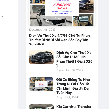
c
xe
December 08, 2025
Dịch Vụ Thuê Xe 4/7/16 Chỗ Từ Phan
Thiết Mũi Né Đi Sài Gòn Sân Bay Tân
Sơn Nhất
Dịch Vụ Cho Thuê Xe
Sài Gòn Đi Mũi Né
Phan Thiết [ Giá 2026
]
December 08, 2025
Đặt Xe Riêng Từ Nha
Trang Đi Sài Gòn Hồ
Chí Minh Giá Ưu Đãi
Tuần Này
August 22, 2024
Kia Carnival Transfer