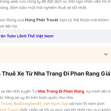
trang web của công ty để đặt dịch vụ. Đội ngũ nhân viên hỗ t
hàng, đảm bảo một trải nghiệm thuê xe tốt nhất.
 Phan Rang của
Hùng Phát Travel
, bạn có thể thoải mái khám
 tiện lợi.
 Trên Toàn Lãnh Thổ Việt Nam
á Thuê Xe Từ Nha Trang Đi Phan Rang Giá
xe liên tỉnh tuyến Từ
Nha Trang Đi Phan Rang
tụi mình liên k
ác hãng xe uy tín trên toàn quốc như nhà
Travel
,
BatDongSan39
,
Viet Nam Taxi
với hơn 15 năm kinh
hat Travel
chắc chắn sẻ tối ưu mức giá tốt nhất cho quý khác