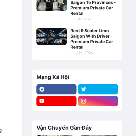
Saigon To Provinces -
Premium Private Car
Rental
July 17, 2026
Rent 9 Seater Limo
Saigon With Driver -
Premium Private Car
Rental
July 24, 2026
Mạng Xã Hội
Vận Chuyển Gần Đây
g