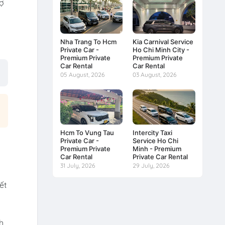
rợ
Nha Trang To Hcm
Kia Carnival Service
Private Car -
Ho Chi Minh City -
Premium Private
Premium Private
Car Rental
Car Rental
05 August, 2026
03 August, 2026
Hcm To Vung Tau
Intercity Taxi
Private Car -
Service Ho Chi
Premium Private
Minh - Premium
Car Rental
Private Car Rental
31 July, 2026
29 July, 2026
ết
h