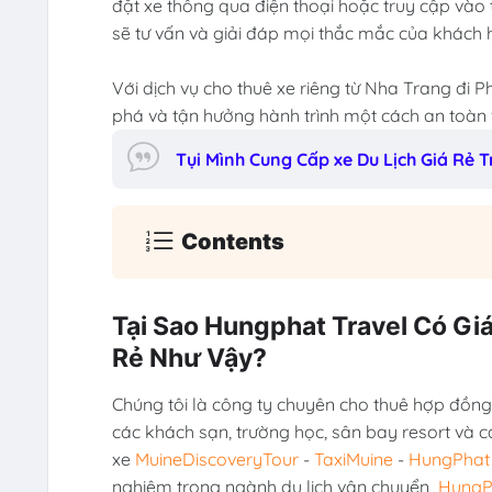
đặt xe thông qua điện thoại hoặc truy cập vào 
sẽ tư vấn và giải đáp mọi thắc mắc của khách 
Với dịch vụ cho thuê xe riêng từ Nha Trang đi
phá và tận hưởng hành trình một cách an toàn và
Tụi Mình Cung Cấp xe Du Lịch Giá Rẻ
Contents
Tại Sao Hungphat Travel Có Gi
Rẻ Như Vậy?
Chúng tôi là công ty chuyên cho thuê hợp đồng 
các khách sạn, trường học, sân bay resort và c
xe
MuineDiscoveryTour
-
TaxiMuine
-
HungPhat 
nghiệm trong ngành du lịch vận chuyển
HungP