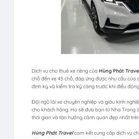
Dịch vụ cho thuê xe riêng của
Hùng Phát Trave
chỗ đến xe 45 chỗ, đáp ứng được nhu cầu của
định kỳ và kiểm tra kỹ càng trước khi điều độn
Đội ngũ lái xe chuyên nghiệp và giàu kinh ngh
cho khách hàng. Họ sẽ đưa bạn từ Nha Trang đ
thời gian và tận hưởng cảnh quan đẹp nhất trê
Hùng Phát Travel
cam kết cung cấp dịch vụ ch