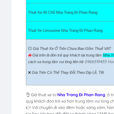
Thuê Xe 45 Chỗ Nha Trang Đi Phan Rang  
Thuê Xe Limousine Nha Trang Đi Phan Rang  
💥 
Giá Thuê Xe Ở Trên Chưa Bao Gồm Thuế VAT
🚘 
Giá trên là đón trả quý khách tại trung tâm 
Nha Tr
0966519455 Hù
cách xa trung tâm vui lòng liên hệ 
❌ 
Giá Trên Có Thể Thay Đỗi Theo Dịp Lễ, Tết
👌 Giá thuê xe từ
Nha Trang Đi Phan Rang
ở t
quý khách đón trả xa hơn trung tâm vui lòng ch
👉 Với chuyến đi vào đêm hoặc sáng sớm, hành
👉 Sau khi trao đổi đặt xe thành công 1 SMS ho