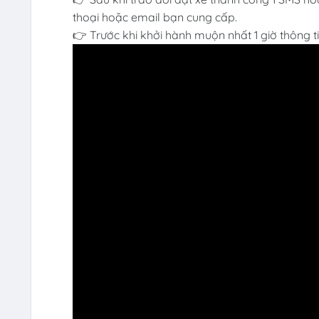
thoại hoặc email bạn cung cấp.
👉 Trước khi khởi hành muộn nhất 1 giờ thông t