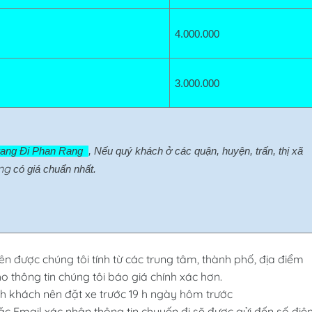
4.000.000
3.000.000
ang Đi Phan Rang  
, Nếu quý khách ở các quận, huyện, trấn, thị xã 
ng
có giá chuẩn nhất.
rên được chúng tôi tính từ các trung tâm, thành phố, địa điểm
o thông tin chúng tôi báo giá chính xác hơn.
 khách nên đặt xe trước 19 h ngày hôm trước
ặc Email xác nhận thông tin chuyến đi sẽ được gửi đến số điệ