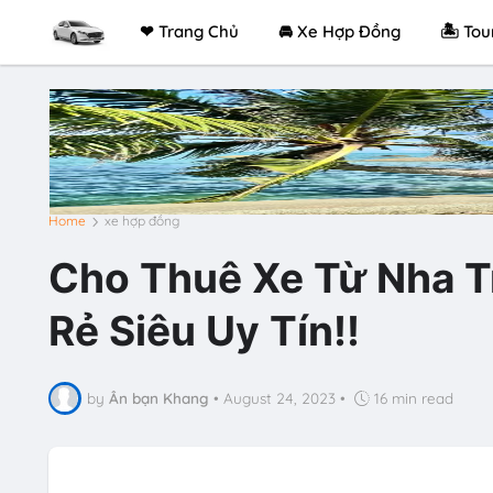
❤ Trang Chủ
🚘 Xe Hợp Đồng
🏝 Tou
Home
xe hợp đồng
Cho Thuê Xe Từ Nha T
Rẻ Siêu Uy Tín!!
by
Ân bạn Khang
•
August 24, 2023
•
16 min read