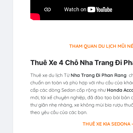
THAM QUAN DU LỊCH MŨI NÉ
Thuê Xe 4 Chỗ Nha Trang Đi P
Thuê xe du lịch Từ
Nha Trang Đi Phan Rang
c
chuẩn an toàn và phù hợp với nhu cầu của khá
cấp các dòng Sedan cốp rộng như
Honda Accor
mới, tài xế chuyên nghiệp, đã đào tạo bài bản 
thư giãn nhẹ nhàng, xe không mùi bia rượu thuố
theo yêu cầu của các bạn.
THUÊ XE KIA SEDONA -