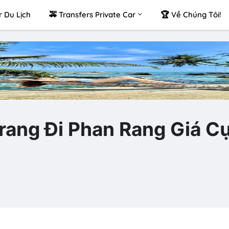
r Du Lịch
🚕 Transfers Private Car
🏆 Về Chúng Tôi!
rang Đi Phan Rang Giá C