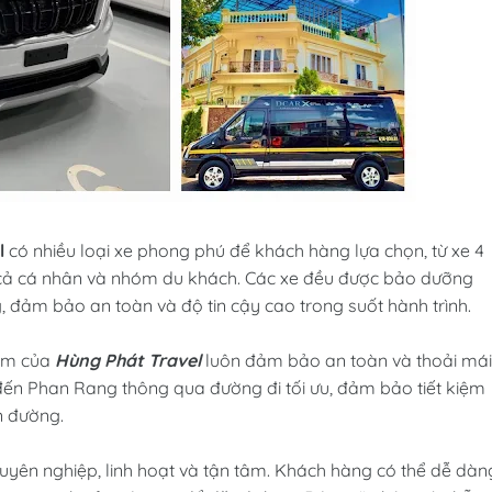
l
có nhiều loại xe phong phú để khách hàng lựa chọn, từ xe 4
 cả cá nhân và nhóm du khách. Các xe đều được bảo dưỡng
g, đảm bảo an toàn và độ tin cậy cao trong suốt hành trình.
iệm của
Hùng Phát Travel
luôn đảm bảo an toàn và thoải mái
ến Phan Rang thông qua đường đi tối ưu, đảm bảo tiết kiệm
n đường.
uyên nghiệp, linh hoạt và tận tâm. Khách hàng có thể dễ dàn