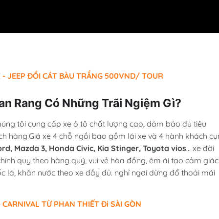
 - JEEP ĐỒI CÁT BÀU TRẮNG 500VND/ TOUR
han Rang Có Những Trãi Ngiệm Gì?
húng tôi cung cấp xe ô tô chất lượng cao, đảm bảo đủ tiêu
ch hàng.Giá xe 4 chỗ ngồi bao gồm lái xe và 4 hành khách c
d, Mazda 3, Honda Civic, Kia Stinger, Toyota vios
... xe đời
chính quy theo hàng quý, vui vẻ hòa đồng, êm ái tạo cảm giác
c lá, khăn nước theo xe đầy đủ. nghỉ ngơi dừng đổ thoải mái
 CARNIVAL TỪ PHAN THIẾT Đi SÀI GÒN