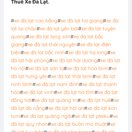
Thuê Xe Đà Lạt.
#
xe đà lạt cao bằng
#
xe đà lạt hà giang
#
xe đà
lạt lai châu
#
xe đà lạt yên bái
#
xe đà lạt tuyên
quang
#
xe đà lạt lạng sơn
#
xe đà lạt bắc
giang
#
xe đà lạt thái nguyên
#
xe đà lạt điện
biên
#
xe đà lạt bắc ninh
#
xe đà lạt hạ long
#
xe
đà lạt hải phòng
#
xe đà lạt hải dương
#
xe đà lạt
hà nội
#
xe đà lạt sơn la
#
xe đà lạt hòa bình
#
xe
đà lạt hưng yên
#
xe đà lạt thái bình
#
xe đà lạt
ninh bình
#
xe đà lạt nam định
#
xe đà lạt thanh
hóa
#
xe đà lạt vinh
#
xe đà lạt hà tĩnh
#
xe đà lạt
đồng hới
#
xe đà lạt quảng trị
#
xe đà lạt huế
#
xe
đà lạt đà nẵng
#
xe đà lạt hội an
#
xe đà lạt kon
tum
#
xe đà lạt quảng ngãi
#
xe đà lạt pleiku
#
xe
đà lạt quy nhơn
#
xe dà lạt buôn ma thuật
#
xe
đà lạt tuy hòa
#
xe đà lạt nha trang
#
xe đà lạt