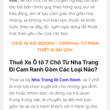
vios
... xe đời mới, tài xế chuyên nghiệp, đã đào
tạo bài bản chính quy theo hàng quý, vui vẻ
hòa đồng, êm ái tạo cảm giác thư giãn nhẹ
nhàng, xe không mùi bia rượu thuốc lá, khăn
nước theo xe đầy đủ. nghỉ ngơi dừng đổ thoải
mái theo yêu cầu của các bạn.
THUÊ XE KIA SEDONA - CARNIVAL TỪ PHAN
THIẾT Đi SÀI GÒN
Thuê Xe Ô tô 7 Chỗ Từ Nha Trang
Đi Cam Ranh Gồm Các Loại Nào?
Thuê xe tại
Nha Trang Đi Cam Ranh
xe 7 chỗ
là một lựa chọn tuyệt vời cho những gia đình
lớn hoặc nhóm bạn, và đóng vai trò quan
trọng trong việc di chuyển, xe đời mới bao
gồm lái xe và 6 hành khách với ít hành lý nhỏ