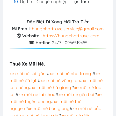
Uy tín - Chuyên nghiệp - Tận tâm
Đặc Biệt Đi Xong Mới Trả Tiền
💌 Email
:
hungphattravelservice@gmail.com
🌎 Website
:
https://hungphattravel.com
☎ Hotline
24/7 : 0966519455
Thuê Xe Mũi Né.
xe mũi né sài gòn
#
xe mũi né nha trang
#
xe
mũi né đà lạt
#
xe mũi né vũng tàu
#
xe mũi né
cao bằng
#
xe mũi né hà giang
#
xe mũi né lào
cai
#
xe mũi né lai châu
#
xe mũi né yên bái
#
xe
mũi né tuyên quang
#
xe mũi né thái
nguyên
#
xe mũi né bắc giang
#
xe mũi né bắc
sơn
#
xe mũi né lạng sơn
#
xe mũi né điện