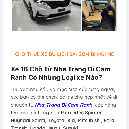
CHO THUÊ XE DU LỊCH SÀI GÒN ĐI MŨI NÉ
Xe 16 Chỗ Từ Nha Trang Đi Cam
Ranh Có Những Loại xe Nào?
Tùy vào nhu cầu và mục đích của từng người,
các bạn có thể chọn loại xe phù hợp nhất để di
chuyển từ
Nha Trang Đi Cam Ranh
các hãng
tên tuổi nổi tiếng như
Mercedes Spinter,
Huyndai Solati, Toyota, Kia, Mitsubishi,
Ford
Transit, Honda, Isuzu, Suzuki...