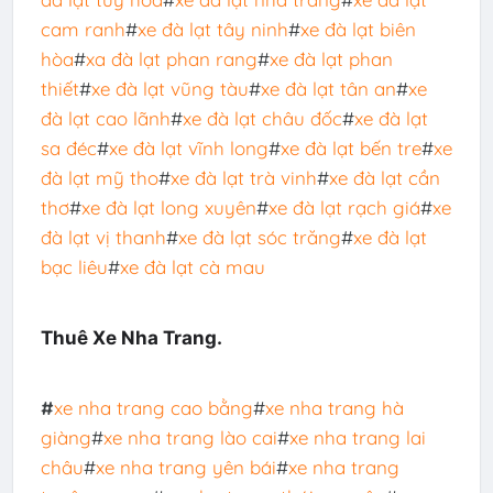
cam ranh
#
xe đà lạt tây ninh
#
xe đà lạt biên
hòa
#
xa đà lạt phan rang
#
xe đà lạt phan
thiết
#
xe đà lạt vũng tàu
#
xe đà lạt tân an
#
xe
đà lạt cao lãnh
#
xe đà lạt châu đốc
#
xe đà lạt
sa đéc
#
xe đà lạt vĩnh long
#
xe đà lạt bến tre
#
xe
đà lạt mỹ tho
#
xe đà lạt trà vinh
#
xe đà lạt cần
thơ
#
xe đà lạt long xuyên
#
xe đà lạt rạch giá
#
xe
đà lạt vị thanh
#
xe đà lạt sóc trăng
#
xe đà lạt
bạc liêu
#
xe đà lạt cà mau
Thuê Xe Nha Trang.
#
xe nha trang cao bằng
#
xe nha trang hà
giàng
#
xe nha trang lào cai
#
xe nha trang lai
châu
#
xe nha trang yên bái
#
xe nha trang