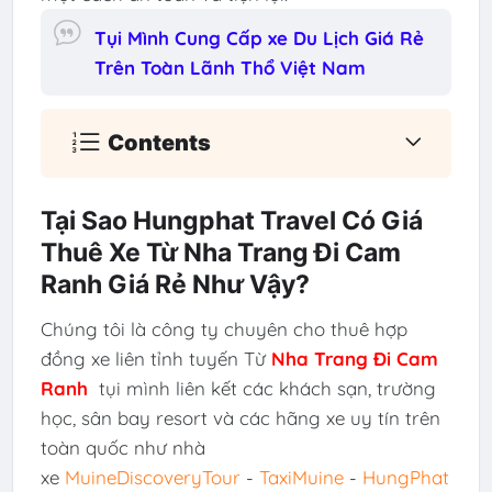
Tụi Mình Cung Cấp xe Du Lịch Giá Rẻ
Trên Toàn Lãnh Thổ Việt Nam
Contents
Tại Sao Hungphat Travel Có Giá
Thuê Xe Từ Nha Trang Đi Cam
Ranh Giá Rẻ Như Vậy?
Chúng tôi là công ty chuyên cho thuê hợp
đồng xe liên tỉnh tuyến Từ
Nha Trang Đi Cam
Ranh
tụi mình liên kết các khách sạn, trường
học, sân bay resort và các hãng xe uy tín trên
toàn quốc như nhà
xe
MuineDiscoveryTour
-
TaxiMuine
-
HungPhat