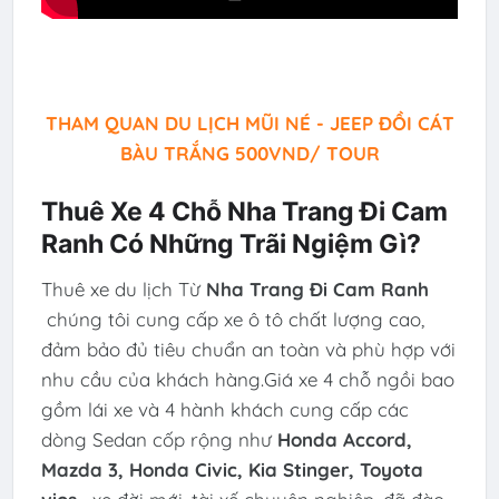
THAM QUAN DU LỊCH MŨI NÉ - JEEP ĐỒI CÁT
BÀU TRẮNG 500VND/ TOUR
Thuê Xe 4 Chỗ Nha Trang Đi Cam
Ranh Có Những Trãi Ngiệm Gì?
Thuê xe du lịch Từ
Nha Trang Đi Cam Ranh
chúng tôi cung cấp xe ô tô chất lượng cao,
đảm bảo đủ tiêu chuẩn an toàn và phù hợp với
nhu cầu của khách hàng.Giá xe 4 chỗ ngồi bao
gồm lái xe và 4 hành khách cung cấp các
dòng Sedan cốp rộng như
Honda Accord,
Mazda 3, Honda Civic, Kia Stinger, Toyota