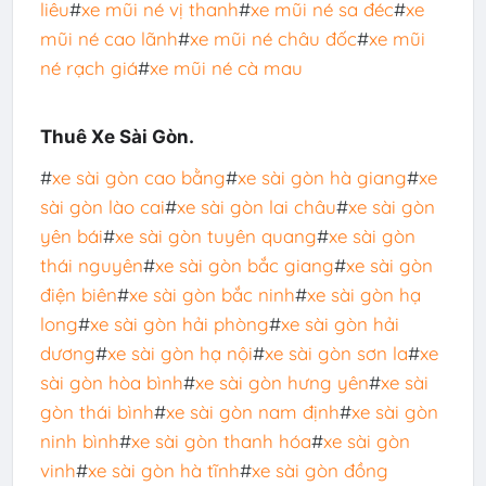
liêu
#
xe mũi né vị thanh
#
xe mũi né sa đéc
#
xe
mũi né cao lãnh
#
xe mũi né châu đốc
#
xe mũi
né rạch giá
#
xe mũi né cà mau
Thuê Xe Sài Gòn.
#
xe sài gòn cao bằng
#
xe sài gòn hà giang
#
xe
sài gòn lào cai
#
xe sài gòn lai châu
#
xe sài gòn
yên bái
#
xe sài gòn tuyên quang
#
xe sài gòn
thái nguyên
#
xe sài gòn bắc giang
#
xe sài gòn
điện biên
#
xe sài gòn bắc ninh
#
xe sài gòn hạ
long
#
xe sài gòn hải phòng
#
xe sài gòn hải
dương
#
xe sài gòn hạ nội
#
xe sài gòn sơn la
#
xe
sài gòn hòa bình
#
xe sài gòn hưng yên
#
xe sài
gòn thái bình
#
xe sài gòn nam định
#
xe sài gòn
ninh bình
#
xe sài gòn thanh hóa
#
xe sài gòn
vinh
#
xe sài gòn hà tĩnh
#
xe sài gòn đồng