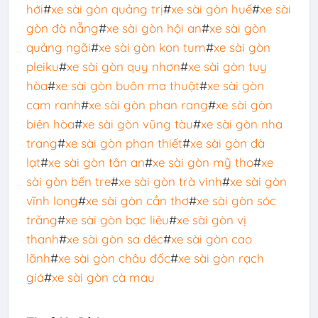
hới
#
xe sài gòn quảng trị
#
xe sài gòn huế
#
xe sài
gòn đà nẵng
#
xe sài gòn hội an
#
xe sài gòn
quảng ngãi
#
xe sài gòn kon tum
#
xe sài gòn
pleiku
#
xe sài gòn quy nhơn
#
xe sài gòn tuy
hòa
#
xe sài gòn buôn ma thuật
#
xe sài gòn
cam ranh
#
xe sài gòn phan rang
#
xe sài gòn
biên hòa
#
xe sài gòn vũng tàu
#
xe sài gòn nha
trang
#
xe sài gòn phan thiết
#
xe sài gòn đà
lạt
#
xe sài gòn tân an
#
xe sài gòn mỹ tho
#
xe
sài gòn bến tre
#
xe sài gòn trà vinh
#
xe sài gòn
vĩnh long
#
xe sài gòn cần thơ
#
xe sài gòn sóc
trăng
#
xe sài gòn bạc liêu
#
xe sài gòn vị
thanh
#
xe sài gòn sa đéc
#
xe sài gòn cao
lãnh
#
xe sài gòn châu đốc
#
xe sài gòn rạch
giá
#
xe sài gòn cà mau