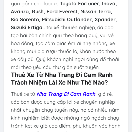
gọn gồm các loại xe
Toyota Fortuner, Inova,
Avanza, Rush, Ford Everest, Nissan Terra,
Kia Sorento, Mitsubishi Outlander, Xpander,
Suzuki Ertiga
... tài xế chuyên nghiệp, đã đào
tạo bài bản chính quy theo hàng quý, vui vẻ
hòa đồng, tạo cảm giác êm ái nhẹ nhàng, xe
không mùi bia rượu thuốc lá, khăn nước theo
xe đầy đủ. Quý khách nghỉ ngơi dừng đổ thoải
mái theo yêu cầu thư giản suốt tuyến.
Thuê Xe Từ Nha Trang Đi Cam Ranh
Trách Nhiệm Lái Xe Như Thế Nào?
Thuê xe từ
Nha Trang Đi Cam Ranh
giá rẻ,
các bạn được cung cấp lái xe chuyên nghiệp
nhất chuyên chạy tuyến này, họ có nhiều năm
kinh nghiệm biết được những ngỏ ngách chạy
tránh kẹt xe giờ cao điểm, phụ khuân vác hành