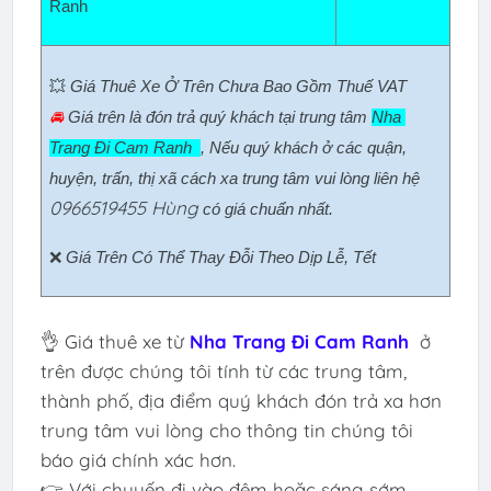
Ranh  
💥 
Giá Thuê Xe Ở Trên Chưa Bao Gồm Thuế VAT
🚘 
Giá trên là đón trả quý khách tại trung tâm 
Nha 
Trang Đi Cam Ranh  
, Nếu quý khách ở các quận, 
huyện, trấn, thị xã cách xa trung tâm vui lòng liên hệ 
0966519455 Hùng
có giá chuẩn nhất.
❌ 
Giá Trên Có Thể Thay Đỗi Theo Dịp Lễ, Tết
👌 Giá thuê xe từ
Nha Trang Đi Cam Ranh
ở
trên được chúng tôi tính từ các trung tâm,
thành phố, địa điểm quý khách đón trả xa hơn
trung tâm vui lòng cho thông tin chúng tôi
báo giá chính xác hơn.
👉 Với chuyến đi vào đêm hoặc sáng sớm,