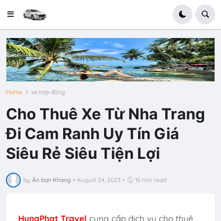
Home
xe hợp đồng
Cho Thuê Xe Từ Nha Trang
Đi Cam Ranh Uy Tín Giá
Siêu Rẻ Siêu Tiện Lợi
by
Ân bạn Khang
•
August 24, 2023
•
16 min read
HungPhat Travel
cung cấp dịch vụ cho thuê