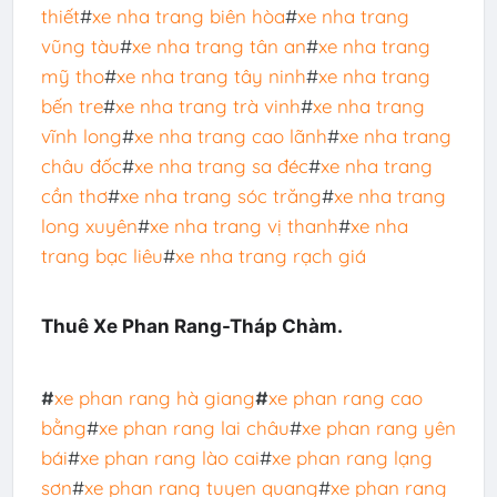
thiết
#
xe nha trang biên hòa
#
xe nha trang
vũng tàu
#
xe nha trang tân an
#
xe nha trang
mỹ tho
#
xe nha trang tây ninh
#
xe nha trang
bến tre
#
xe nha trang trà vinh
#
xe nha trang
vĩnh long
#
xe nha trang cao lãnh
#
xe nha trang
châu đốc
#
xe nha trang sa đéc
#
xe nha trang
cần thơ
#
xe nha trang sóc trăng
#
xe nha trang
long xuyên
#
xe nha trang vị thanh
#
xe nha
trang bạc liêu
#
xe nha trang rạch giá
Thuê Xe Phan Rang-Tháp Chàm.
#
xe phan rang hà giang
#
xe phan rang cao
bằng
#
xe phan rang lai châu
#
xe phan rang yên
bái
#
xe phan rang lào cai
#
xe phan rang lạng
sơn
#
xe phan rang tuyen quang
#
xe phan rang