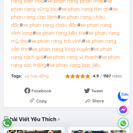
rang biên hòa
#
xe phan rang phan thiết
#
xe
phan rang vũng tàu
#
xe phan rang tân an
#
xe
phan rang cao lãnh
#
xe phan rang châu
đốc
#
xe phan rang châu đốc
#
xe phan rang
vĩnh long
#
xe phan rang bến tre
#
xe phan rang
mỹ tho
#
xe phan rang trà vinh
#
xe phan rang
cần thơ
#
xe phan rang long xuyên
#
xe phan
rang rạch giá
#
xe phan rang vị thanh
#
xe phan
rang sóc trăng
#
xe phan rang bạc liêu
Tags:
xe hợp đồng
4.9
/
1187
rates
Facebook
Tweet
Copy
Share
bài Viết Yêu Thích