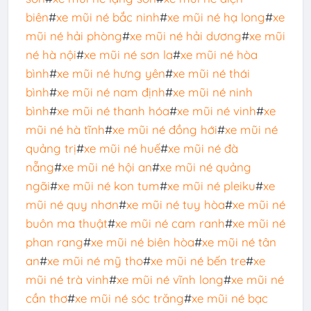
biên
#
xe mũi né bắc ninh
#
xe mũi né hạ long
#
xe
mũi né hải phòng
#
xe mũi né hải dương
#
xe mũi
né hà nội
#
xe mũi né sơn la
#
xe mũi né hòa
bình
#
xe mũi né hưng yên
#
xe mũi né thái
bình
#
xe mũi né nam định
#
xe mũi né ninh
bình
#
xe mũi né thanh hóa
#
xe mũi né vinh
#
xe
mũi né hà tĩnh
#
xe mũi né đồng hới
#
xe mũi né
quảng trị
#
xe mũi né huế
#
xe mũi né đà
nẵng
#
xe mũi né hội an
#
xe mũi né quảng
ngãi
#
xe mũi né kon tum
#
xe mũi né pleiku
#
xe
mũi né quy nhơn
#
xe mũi né tuy hòa
#
xe mũi né
buôn ma thuật
#
xe mũi né cam ranh
#
xe mũi né
phan rang
#
xe mũi né biên hòa
#
xe mũi né tân
an
#
xe mũi né mỹ tho
#
xe mũi né bến tre
#
xe
mũi né trà vinh
#
xe mũi né vĩnh long
#
xe mũi né
cần thơ
#
xe mũi né sóc trăng
#
xe mũi né bạc