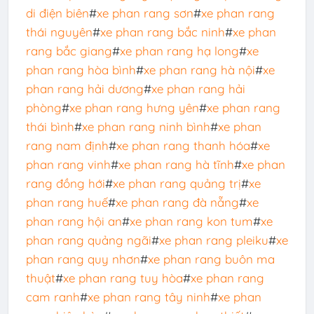
di điện biên
#
xe phan rang sơn
#
xe phan rang
thái nguyên
#
xe phan rang bắc ninh
#
xe phan
rang bắc giang
#
xe phan rang hạ long
#
xe
phan rang hòa bình
#
xe phan rang hà nội
#
xe
phan rang hải dương
#
xe phan rang hải
phòng
#
xe phan rang hưng yên
#
xe phan rang
thái bình
#
xe phan rang ninh bình
#
xe phan
rang nam định
#
xe phan rang thanh hóa
#
xe
phan rang vinh
#
xe phan rang hà tĩnh
#
xe phan
rang đồng hới
#
xe phan rang quảng trị
#
xe
phan rang huế
#
xe phan rang đà nẵng
#
xe
phan rang hội an
#
xe phan rang kon tum
#
xe
phan rang quảng ngãi
#
xe phan rang pleiku
#
xe
phan rang quy nhơn
#
xe phan rang buôn ma
thuật
#
xe phan rang tuy hòa
#
xe phan rang
cam ranh
#
xe phan rang tây ninh
#
xe phan