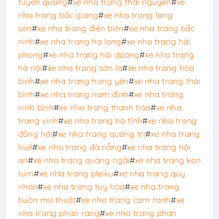
tuyên quang
#
xe nha trang thái nguyên
#
xe
nha trang bắc giang
#
xe nha trang lạng
sơn
#
xe nha trang điện biên
#
xe nha trang bắc
ninh
#
xe nha trang hạ long
#
xe nha trang hải
phong
#
xe nha trang hải dương
#
xe nha trang
hà nội
#
xe nha trang sơn la
#
xe nha trang hòa
bình
#
xe nha trang hưng yên
#
xe nha trang thái
bình
#
xe nha trang nam định
#
xe nha trang
ninh binh
#
xe nha trang thanh hóa
#
xe nha
trang vinh
#
xe nha trang hà tĩnh
#
xe nha trang
đồng hới
#
xe nha trang quảng trị
#
xe nha trang
huế
#
xe nha trang đà nẵng
#
xe nha trang hội
an
#
xe nha trang quảng ngãi
#
xe nha trang kon
tum
#
xe nha trang pleiku
#
xe nha trang quy
nhơn
#
xe nha trang tuy hòa
#
xe nha trang
buôn ma thuật
#
xe nha trang cam ranh
#
xe
nha trang phan rang
#
xe nha trang phan