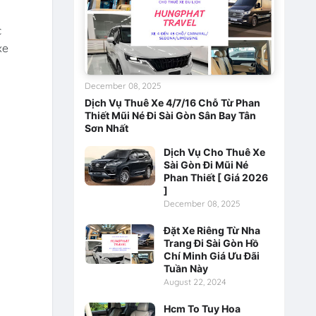
c
xe
December 08, 2025
Dịch Vụ Thuê Xe 4/7/16 Chỗ Từ Phan
Thiết Mũi Né Đi Sài Gòn Sân Bay Tân
Sơn Nhất
Dịch Vụ Cho Thuê Xe
Sài Gòn Đi Mũi Né
Phan Thiết [ Giá 2026
]
December 08, 2025
Đặt Xe Riêng Từ Nha
Trang Đi Sài Gòn Hồ
Chí Minh Giá Ưu Đãi
Tuần Này
August 22, 2024
Hcm To Tuy Hoa