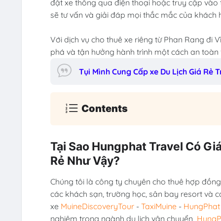
đặt xe thông qua điện thoại hoặc truy cập vào 
sẽ tư vấn và giải đáp mọi thắc mắc của khách 
Với dịch vụ cho thuê xe riêng từ Phan Rang đi 
phá và tận hưởng hành trình một cách an toàn và
Tụi Mình Cung Cấp xe Du Lịch Giá Rẻ
Contents
Tại Sao Hungphat Travel Có Gi
Rẻ Như Vậy?
Chúng tôi là công ty chuyên cho thuê hợp đồng 
các khách sạn, trường học, sân bay resort và c
xe
MuineDiscoveryTour
-
TaxiMuine
-
HungPhat 
nghiệm trong ngành du lịch vận chuyển
HungP