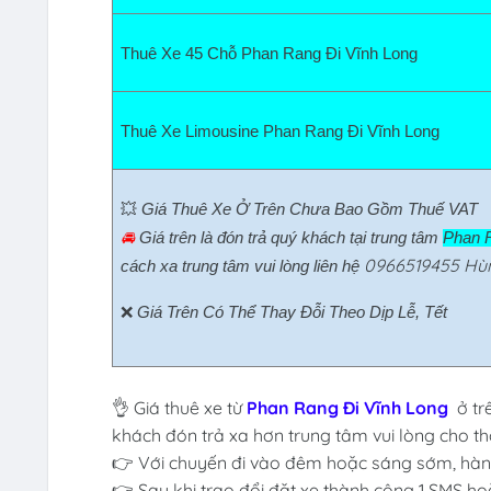
Thuê Xe 45 Chỗ Phan Rang Đi Vĩnh Long  
Thuê Xe Limousine Phan Rang Đi Vĩnh Long  
💥 
Giá Thuê Xe Ở Trên Chưa Bao Gồm Thuế VAT
🚘 
Giá trên là đón trả quý khách tại trung tâm 
Phan R
0966519455 Hù
cách xa trung tâm vui lòng liên hệ 
❌ 
Giá Trên Có Thể Thay Đỗi Theo Dịp Lễ, Tết
👌 Giá thuê xe từ
Phan Rang Đi Vĩnh Long
ở tr
khách đón trả xa hơn trung tâm vui lòng cho thô
👉 Với chuyến đi vào đêm hoặc sáng sớm, hành
👉 Sau khi trao đổi đặt xe thành công 1 SMS ho