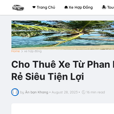
❤ Trang Chủ
🚘 Xe Hợp Đồng
🏝 Tou
Home
xe hợp đồng
Cho Thuê Xe Từ Phan 
Rẻ Siêu Tiện Lợi
by
Ân bạn Khang
•
August 28, 2023
•
16 min read