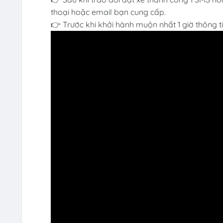
thoại hoặc email bạn cung cấp.
👉 Trước khi khởi hành muộn nhất 1 giờ thông t