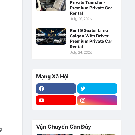
Private Transfer -
Premium Private Car
Rental
July 26, 2026
Rent 9 Seater Limo
Saigon With Driver -
Premium Private Car
Rental
July 24, 2026
Mạng Xã Hội
Vận Chuyển Gần Đây
g