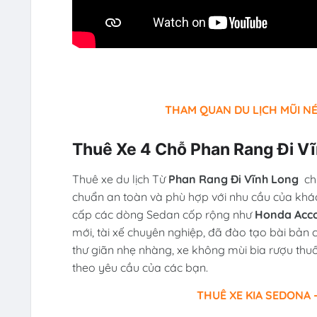
THAM QUAN DU LỊCH MŨI NÉ
Thuê Xe 4 Chỗ Phan Rang Đi V
Thuê xe du lịch Từ
Phan Rang Đi Vĩnh Long
ch
chuẩn an toàn và phù hợp với nhu cầu của khá
cấp các dòng Sedan cốp rộng như
Honda Accor
mới, tài xế chuyên nghiệp, đã đào tạo bài bản 
thư giãn nhẹ nhàng, xe không mùi bia rượu thuố
theo yêu cầu của các bạn.
THUÊ XE KIA SEDONA -