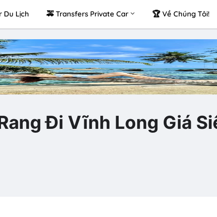
r Du Lịch
🚕 Transfers Private Car
🏆 Về Chúng Tôi!
Rang Đi Vĩnh Long Giá Si