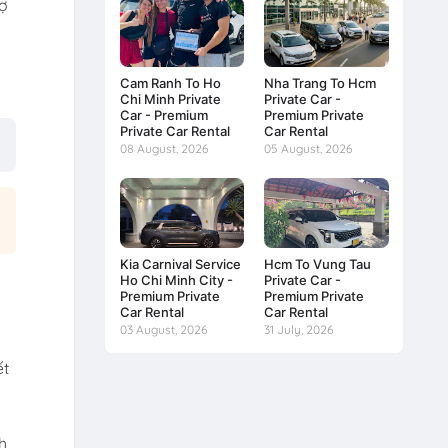
rợ
Cam Ranh To Ho
Nha Trang To Hcm
Chi Minh Private
Private Car -
Car - Premium
Premium Private
Private Car Rental
Car Rental
08 August, 2026
05 August, 2026
Kia Carnival Service
Hcm To Vung Tau
Ho Chi Minh City -
Private Car -
Premium Private
Premium Private
Car Rental
Car Rental
03 August, 2026
31 July, 2026
ết
h