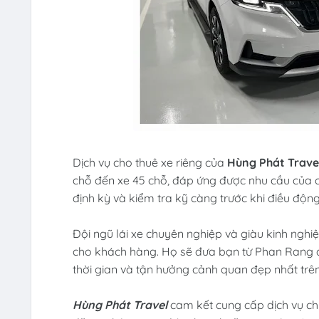
Dịch vụ cho thuê xe riêng của
Hùng Phát Trave
chỗ đến xe 45 chỗ, đáp ứng được nhu cầu của
định kỳ và kiểm tra kỹ càng trước khi điều độn
Đội ngũ lái xe chuyên nghiệp và giàu kinh ngh
cho khách hàng. Họ sẽ đưa bạn từ Phan Rang đ
thời gian và tận hưởng cảnh quan đẹp nhất trê
Hùng Phát Travel
cam kết cung cấp dịch vụ ch