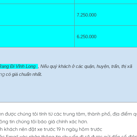
7.250.000
6.250.000
ang Đi Vĩnh Long  
, Nếu quý khách ở các quận, huyện, trấn, thị xã 
ng
có giá chuẩn nhất.
ên được chúng tôi tính từ các trung tâm, thành phố, địa điểm 
ng tin chúng tôi báo giá chính xác hơn.
 khách nên đặt xe trước 19 h ngày hôm trước
ặc Email xác nhận thông tin chuyến đi sẽ được gửi đến số điệ