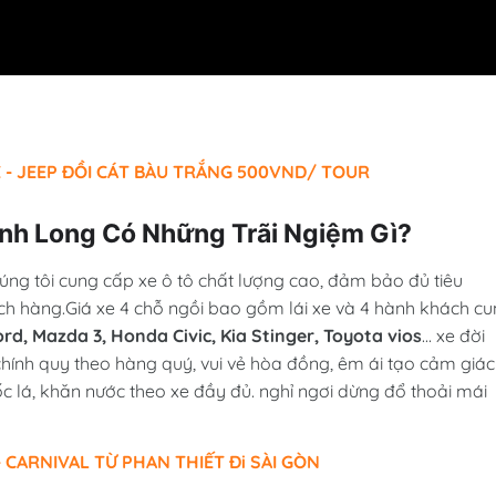
 - JEEP ĐỒI CÁT BÀU TRẮNG 500VND/ TOUR
ĩnh Long Có Những Trãi Ngiệm Gì?
úng tôi cung cấp xe ô tô chất lượng cao, đảm bảo đủ tiêu
ch hàng.Giá xe 4 chỗ ngồi bao gồm lái xe và 4 hành khách c
d, Mazda 3, Honda Civic, Kia Stinger, Toyota vios
... xe đời
chính quy theo hàng quý, vui vẻ hòa đồng, êm ái tạo cảm giác
c lá, khăn nước theo xe đầy đủ. nghỉ ngơi dừng đổ thoải mái
 CARNIVAL TỪ PHAN THIẾT Đi SÀI GÒN