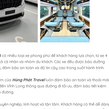
l
có nhiều loại xe phong phú để khách hàng lựa chọn, từ xe 4
 cả cá nhân và nhóm du khách. Các xe đều được bảo dưỡng
g, đảm bảo an toàn và độ tin cậy cao trong suốt hành trình.
iệm của
Hùng Phát Travel
luôn đảm bảo an toàn và thoải mái
ến Vĩnh Long thông qua đường đi tối ưu, đảm bảo tiết kiệm
n đường.
uyên nghiệp, linh hoạt và tận tâm. Khách hàng có thể dễ dàn