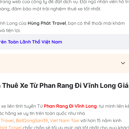
trang web của công ty để đặt dịch vụ. Đội ngũ nhân viên hỗ t
hàng, đảm bảo một trải nghiệm thuê xe tốt nhất.
Vĩnh Long của
Hùng Phát Travel
, bạn có thể thoải mái khám
 tiện lợi.
 Trên Toàn Lãnh Thổ Việt Nam
á Thuê Xe Từ Phan Rang Đi Vĩnh Long Giá
xe liên tỉnh tuyến Từ
Phan Rang Đi Vĩnh Long
tụi mình liên k
ác hãng xe uy tín trên toàn quốc như nhà
Travel
,
BatDongSan39
,
Viet Nam Taxi
với hơn 15 năm kinh
hat Travel
chắc chắn sẻ tối ưu mức giá tốt nhất cho quý khác