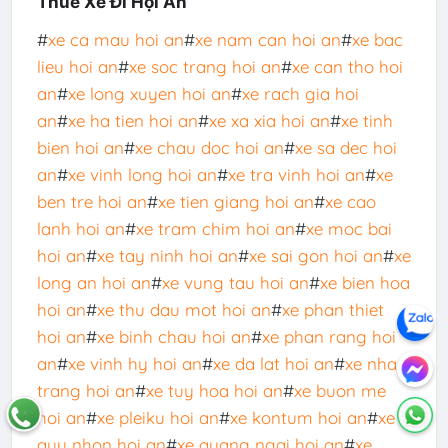
Thuê Xe Đi Hội An
#
xe ca mau hoi an
#
xe nam can hoi an
#
xe bac
lieu hoi an
#
xe soc trang hoi an
#
xe can tho hoi
an
#
xe long xuyen hoi an
#
xe rach gia hoi
an
#
xe ha tien hoi an
#
xe xa xia hoi an
#
xe tinh
bien hoi an
#
xe chau doc hoi an
#
xe sa dec hoi
an
#
xe vinh long hoi an
#
xe tra vinh hoi an
#
xe
ben tre hoi an
#
xe tien giang hoi an
#
xe cao
lanh hoi an
#
xe tram chim hoi an
#
xe moc bai
hoi an
#
xe tay ninh hoi an
#
xe sai gon hoi an
#
xe
long an hoi an
#
xe vung tau hoi an
#
xe bien hoa
hoi an
#
xe thu dau mot hoi an
#
xe phan thiet
hoi an
#
xe binh chau hoi an
#
xe phan rang hoi
an
#
xe vinh hy hoi an
#
xe da lat hoi an
#
xe nha
trang hoi an
#
xe tuy hoa hoi an
#
xe buon me
hoi an
#
xe pleiku hoi an
#
xe kontum hoi an
#
xe
quy nhon hoi an
#
xe quang ngai hoi an
#
xe