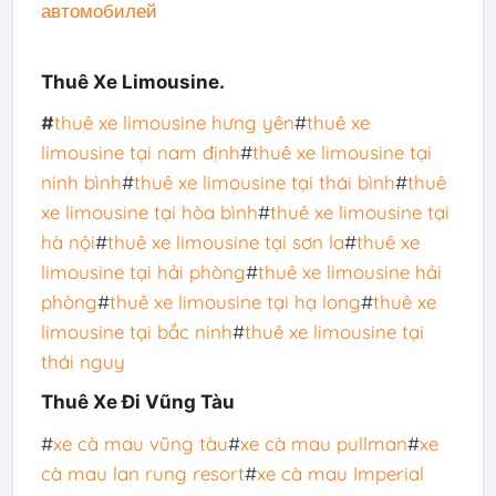
автомобилей
Thuê Xe Limousine.
#
thuê xe limousine hưng yên
#
thuê xe
limousine tại nam định
#
thuê xe limousine tại
ninh bình
#
thuê xe limousine tại thái bình
#
thuê
xe limousine tại hòa bình
#
thuê xe limousine tại
hà nội
#
thuê xe limousine tại sơn la
#
thuê xe
limousine tại hải phòng
#
thuê xe limousine hải
phòng
#
thuê xe limousine tại hạ long
#
thuê xe
limousine tại bắc ninh
#
thuê xe limousine tại
thái nguy
Thuê Xe Đi Vũng Tàu
#
xe cà mau vũng tàu
#
xe cà mau pullman
#
xe
cà mau lan rung resort
#
xe cà mau Imperial