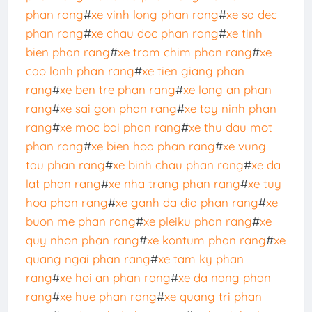
phan rang
#
xe vinh long phan rang
#
xe sa dec
phan rang
#
xe chau doc phan rang
#
xe tinh
bien phan rang
#
xe tram chim phan rang
#
xe
cao lanh phan rang
#
xe tien giang phan
rang
#
xe ben tre phan rang
#
xe long an phan
rang
#
xe sai gon phan rang
#
xe tay ninh phan
rang
#
xe moc bai phan rang
#
xe thu dau mot
phan rang
#
xe bien hoa phan rang
#
xe vung
tau phan rang
#
xe binh chau phan rang
#
xe da
lat phan rang
#
xe nha trang phan rang
#
xe tuy
hoa phan rang
#
xe ganh da dia phan rang
#
xe
buon me phan rang
#
xe pleiku phan rang
#
xe
quy nhon phan rang
#
xe kontum phan rang
#
xe
quang ngai phan rang
#
xe tam ky phan
rang
#
xe hoi an phan rang
#
xe da nang phan
rang
#
xe hue phan rang
#
xe quang tri phan