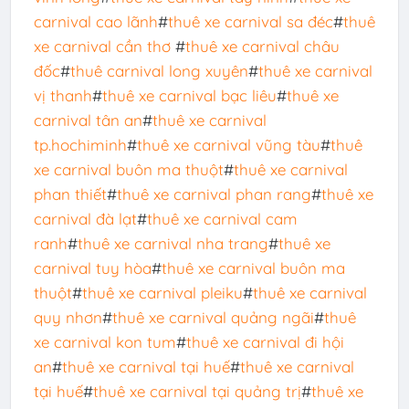
carnival cao lãnh
#
thuê xe carnival sa đéc
#
thuê
xe carnival cần thơ
#
thuê xe carnival châu
đốc
#
thuê carnival long xuyên
#
thuê xe carnival
vị thanh
#
thuê xe carnival bạc liêu
#
thuê xe
carnival tân an
#
thuê xe carnival
tp.hochiminh
#
thuê xe carnival vũng tàu
#
thuê
xe carnival buôn ma thuột
#
thuê xe carnival
phan thiết
#
thuê xe carnival phan rang
#
thuê xe
carnival đà lạt
#
thuê xe carnival cam
ranh
#
thuê xe carnival nha trang
#
thuê xe
carnival tuy hòa
#
thuê xe carnival buôn ma
thuột
#
thuê xe carnival pleiku
#
thuê xe carnival
quy nhơn
#
thuê xe carnival quảng ngãi
#
thuê
xe carnival kon tum
#
thuê xe carnival đi hội
an
#
thuê xe carnival tại huế
#
thuê xe carnival
tại huế
#
thuê xe carnival tại quảng trị
#
thuê xe