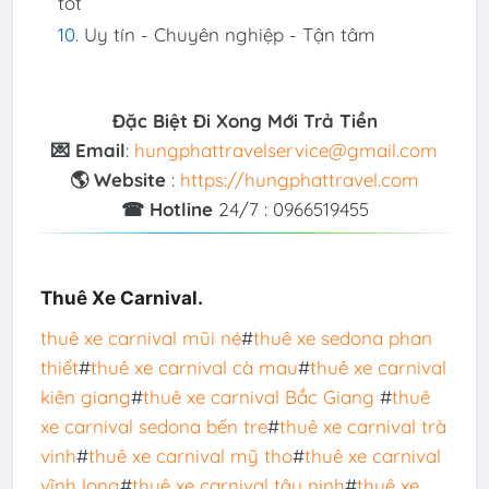
tốt
Uy tín - Chuyên nghiệp - Tận tâm
Đặc Biệt Đi Xong Mới Trả Tiền
💌 Email
:
hungphattravelservice@gmail.com
🌎 Website
:
https://hungphattravel.com
☎ Hotline
24/7 : 0966519455
Thuê Xe Carnival.
thuê xe carnival mũi né
#
thuê xe sedona phan
thiết
#
thuê xe carnival cà mau
#
thuê xe carnival
kiên giang
#
thuê xe carnival Bắc Giang
#
thuê
xe carnival sedona bến tre
#
thuê xe carnival trà
vinh
#
thuê xe carnival mỹ tho
#
thuê xe carnival
vĩnh long
#
thuê xe carnival tây ninh
#
thuê xe