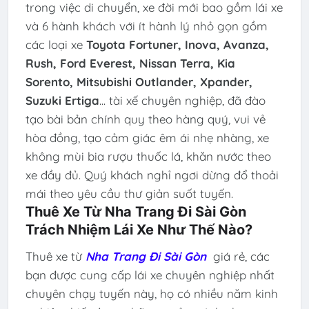
trong việc di chuyển, xe đời mới bao gồm lái xe
và 6 hành khách với ít hành lý nhỏ gọn gồm
các loại xe
Toyota Fortuner, Inova, Avanza,
Rush, Ford Everest, Nissan Terra, Kia
Sorento, Mitsubishi Outlander, Xpander,
Suzuki Ertiga
... tài xế chuyên nghiệp, đã đào
tạo bài bản chính quy theo hàng quý, vui vẻ
hòa đồng, tạo cảm giác êm ái nhẹ nhàng, xe
không mùi bia rượu thuốc lá, khăn nước theo
xe đầy đủ. Quý khách nghỉ ngơi dừng đổ thoải
mái theo yêu cầu thư giản suốt tuyến.
Thuê Xe Từ Nha Trang Đi Sài Gòn
Trách Nhiệm Lái Xe Như Thế Nào?
Thuê xe từ
Nha Trang Đi Sài Gòn
giá rẻ, các
bạn được cung cấp lái xe chuyên nghiệp nhất
chuyên chạy tuyến này, họ có nhiều năm kinh