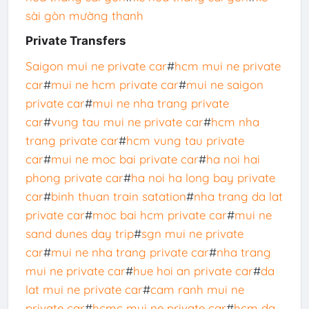
sài gòn mường thanh
Private Transfers
Saigon mui ne private car
#
hcm mui ne private
car
#
mui ne hcm private car
#
mui ne saigon
private car
#
mui ne nha trang private
car
#
vung tau mui ne private car
#
hcm nha
trang private car
#
hcm vung tau private
car
#
mui ne moc bai private car
#
ha noi hai
phong private car
#
ha noi ha long bay private
car
#
binh thuan train satation
#
nha trang da lat
private car
#
moc bai hcm private car
#
mui ne
sand dunes day trip
#
sgn mui ne private
car
#
mui ne nha trang private car
#
nha trang
mui ne private car
#
hue hoi an private car
#
da
lat mui ne private car
#
cam ranh mui ne
private car
#
hcmc mui ne private car
#
hcm da