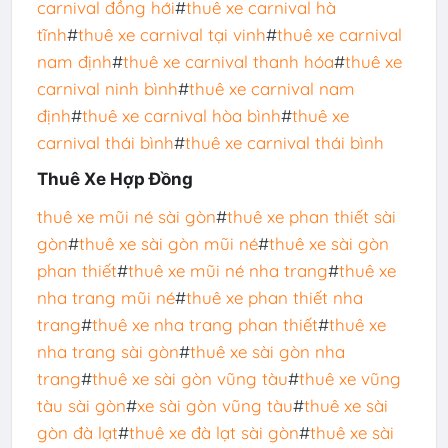
carnival đồng hới
#
thuê xe carnival hà
tĩnh
#
thuê xe carnival tại vinh
#
thuê xe carnival
nam định
#
thuê xe carnival thanh hóa
#
thuê xe
carnival ninh bình
#
thuê xe carnival nam
định
#
thuê xe carnival hòa bình
#
thuê xe
carnival thái bình
#
thuê xe carnival thái bình
Thuê Xe Hợp Đồng
thuê xe mũi né sài gòn
#
thuê xe phan thiết sài
gòn
#
thuê xe sài gòn mũi né
#
thuê xe sài gòn
phan thiết
#
thuê xe mũi né nha trang
#
thuê xe
nha trang mũi né
#
thuê xe phan thiết nha
trang
#
thuê xe nha trang phan thiết
#
thuê xe
nha trang sài gòn
#
thuê xe sài gòn nha
trang
#
thuê xe sài gòn vũng tàu
#
thuê xe vũng
tàu sài gòn
#
xe sài gòn vũng tàu
#
thuê xe sài
gòn đà lạt
#
thuê xe đà lạt sài gòn
#
thuê xe sài