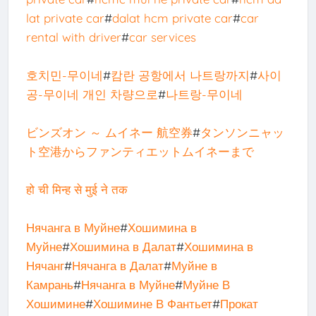
lat private car
#
dalat hcm private car
#
car
rental with driver
#
car services
호치민-무이네
#
캄란 공항에서 나트랑까지
#
사이
공-무이네 개인 차량으로
#
나트랑-무이네
ビンズオン ～ ムイネー 航空券
#
タンソンニャッ
ト空港からファンティエットムイネーまで
हो ची मिन्ह से मुई ने तक
Нячанга в Муйне
#
Хошимина в
Муйне
#
Хошимина в Далат
#
Хошимина в
Нячанг
#
Нячанга в Далат
#
Муйне в
Камрань
#
Нячанга в Муйне
#
Муйне В
Хошимине
#
Хошимине В Фантьет
#
Прокат