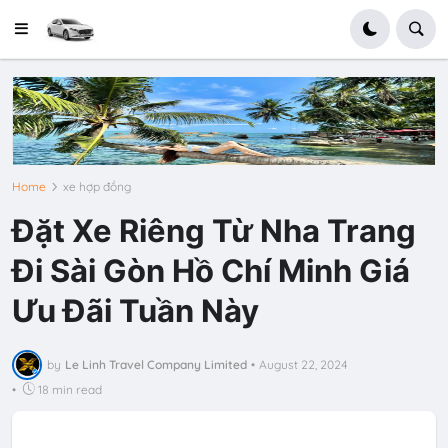
Home
xe hợp đồng
Đặt Xe Riêng Từ Nha Trang
Đi Sài Gòn Hồ Chí Minh Giá
Ưu Đãi Tuần Này
by
Le Linh Travel Company Limited
•
August 22, 2024
•
18 min read