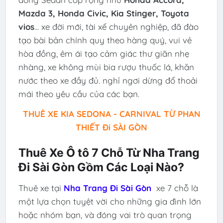
Mazda 3, Honda Civic, Kia Stinger, Toyota
vios
... xe đời mới, tài xế chuyên nghiệp, đã đào
tạo bài bản chính quy theo hàng quý, vui vẻ
hòa đồng, êm ái tạo cảm giác thư giãn nhẹ
nhàng, xe không mùi bia rượu thuốc lá, khăn
nước theo xe đầy đủ. nghỉ ngơi dừng đổ thoải
mái theo yêu cầu của các bạn.
THUÊ XE KIA SEDONA - CARNIVAL TỪ PHAN
THIẾT Đi SÀI GÒN
Thuê Xe Ô tô 7 Chỗ Từ Nha Trang
Đi Sài Gòn Gồm Các Loại Nào?
Thuê xe tại
Nha Trang Đi Sài Gòn
xe 7 chỗ là
một lựa chọn tuyệt vời cho những gia đình lớn
hoặc nhóm bạn, và đóng vai trò quan trọng