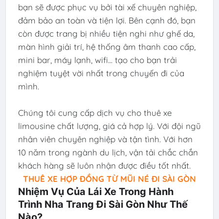
bạn sẽ được phục vụ bởi tài xế chuyên nghiệp,
đảm bảo an toàn và tiện lợi. Bên cạnh đó, bạn
còn được trang bị nhiều tiện nghi như ghế da,
màn hình giải trí, hệ thống âm thanh cao cấp,
mini bar, máy lạnh, wifi... tạo cho bạn trải
nghiệm tuyệt vời nhất trong chuyến đi của
mình.
Chúng tôi cung cấp dịch vụ cho thuê xe
limousine chất lượng, giá cả hợp lý. Với đội ngũ
nhân viên chuyên nghiệp và tận tình. Với hơn
10 năm trong ngành du lịch, vận tải chắc chắn
khách hàng sẽ luôn nhận được điều tốt nhất.
THUÊ XE HỢP ĐỒNG TỪ MŨI NÉ ĐI SÀI GÒN
Nhiệm Vụ Của Lái Xe Trong Hành
Trình Nha Trang Đi Sài Gòn Như Thế
Nào?