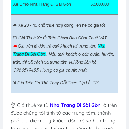
Xe Limo Nha Trang Đi Sài Gòn
5.500.000
🚘 Xe 29 - 45 chỗ thuê hợp đồng liên hệ có giá tốt
💥
Giá Thuê Xe Ở Trên Chưa Bao Gồm Thuế VAT
🚘
Giá trên là đón trả quý khách tại trung tâm
Nha
Trang Đi Sài Gòn
, Nếu quý khách ở các quận, huyện,
trấn, thị xã cách xa trung tâm vui lòng liên hệ
0966519455 Hùng
có giá chuẩn nhất.
❌
Giá Trên Có Thể Thay Đỗi Theo Dịp Lễ, Tết
👌 Giá thuê xe từ
Nha Trang Đi Sài Gòn
ở trên
được chúng tôi tính từ các trung tâm, thành
phố, địa điểm quý khách đón trả xa hơn trung
tâm vui lòng cho thông tin chúng tôi báo giá