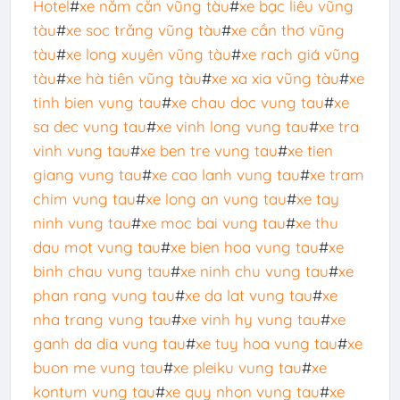
Hotel
#
xe năm căn vũng tàu
#
xe bạc liêu vũng
tàu
#
xe soc trăng vũng tàu
#
xe cần thơ vũng
tàu
#
xe long xuyên vũng tàu
#
xe rach giá vũng
tàu
#
xe hà tiên vũng tàu
#
xe xa xia vũng tàu
#
xe
tinh bien vung tau
#
xe chau doc vung tau
#
xe
sa dec vung tau
#
xe vinh long vung tau
#
xe tra
vinh vung tau
#
xe ben tre vung tau
#
xe tien
giang vung tau
#
xe cao lanh vung tau
#
xe tram
chim vung tau
#
xe long an vung tau
#
xe tay
ninh vung tau
#
xe moc bai vung tau
#
xe thu
dau mot vung tau
#
xe bien hoa vung tau
#
xe
binh chau vung tau
#
xe ninh chu vung tau
#
xe
phan rang vung tau
#
xe da lat vung tau
#
xe
nha trang vung tau
#
xe vinh hy vung tau
#
xe
ganh da dia vung tau
#
xe tuy hoa vung tau
#
xe
buon me vung tau
#
xe pleiku vung tau
#
xe
kontum vung tau
#
xe quy nhon vung tau
#
xe