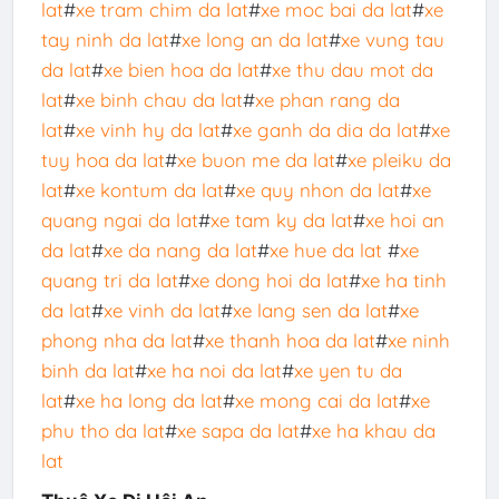
lat
#
xe tram chim da lat
#
xe moc bai da lat
#
xe
tay ninh da lat
#
xe long an da lat
#
xe vung tau
da lat
#
xe bien hoa da lat
#
xe thu dau mot da
lat
#
xe binh chau da lat
#
xe phan rang da
lat
#
xe vinh hy da lat
#
xe ganh da dia da lat
#
xe
tuy hoa da lat
#
xe buon me da lat
#
xe pleiku da
lat
#
xe kontum da lat
#
xe quy nhon da lat
#
xe
quang ngai da lat
#
xe tam ky da lat
#
xe hoi an
da lat
#
xe da nang da lat
#
xe hue da lat
#
xe
quang tri da lat
#
xe dong hoi da lat
#
xe ha tinh
da lat
#
xe vinh da lat
#
xe lang sen da lat
#
xe
phong nha da lat
#
xe thanh hoa da lat
#
xe ninh
binh da lat
#
xe ha noi da lat
#
xe yen tu da
lat
#
xe ha long da lat
#
xe mong cai da lat
#
xe
phu tho da lat
#
xe sapa da lat
#
xe ha khau da
lat