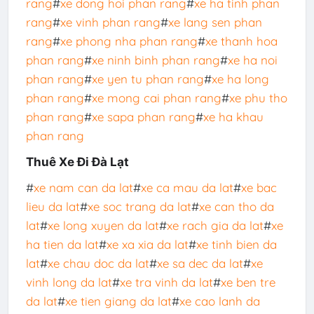
rang
#
xe dong hoi phan rang
#
xe ha tinh phan
rang
#
xe vinh phan rang
#
xe lang sen phan
rang
#
xe phong nha phan rang
#
xe thanh hoa
phan rang
#
xe ninh binh phan rang
#
xe ha noi
phan rang
#
xe yen tu phan rang
#
xe ha long
phan rang
#
xe mong cai phan rang
#
xe phu tho
phan rang
#
xe sapa phan rang
#
xe ha khau
phan rang
Thuê Xe Đi Đà Lạt
#
xe nam can da lat
#
xe ca mau da lat
#
xe bac
lieu da lat
#
xe soc trang da lat
#
xe can tho da
lat
#
xe long xuyen da lat
#
xe rach gia da lat
#
xe
ha tien da lat
#
xe xa xia da lat
#
xe tinh bien da
lat
#
xe chau doc da lat
#
xe sa dec da lat
#
xe
vinh long da lat
#
xe tra vinh da lat
#
xe ben tre
da lat
#
xe tien giang da lat
#
xe cao lanh da