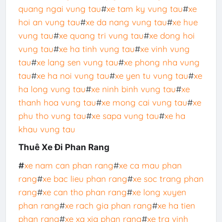
quang ngai vung tau
#
xe tam ky vung tau
#
xe
hoi an vung tau
#
xe da nang vung tau
#
xe hue
vung tau
#
xe quang tri vung tau
#
xe dong hoi
vung tau
#
xe ha tinh vung tau
#
xe vinh vung
tau
#
xe lang sen vung tau
#
xe phong nha vung
tau
#
xe ha noi vung tau
#
xe yen tu vung tau
#
xe
ha long vung tau
#
xe ninh binh vung tau
#
xe
thanh hoa vung tau
#
xe mong cai vung tau
#
xe
phu tho vung tau
#
xe sapa vung tau
#
xe ha
khau vung tau
Thuê Xe Đi Phan Rang
#
xe nam can phan rang
#
xe ca mau phan
rang
#
xe bac lieu phan rang
#
xe soc trang phan
rang
#
xe can tho phan rang
#
xe long xuyen
phan rang
#
xe rach gia phan rang
#
xe ha tien
phan rang
#
xe xa xia phan rang
#
xe tra vinh