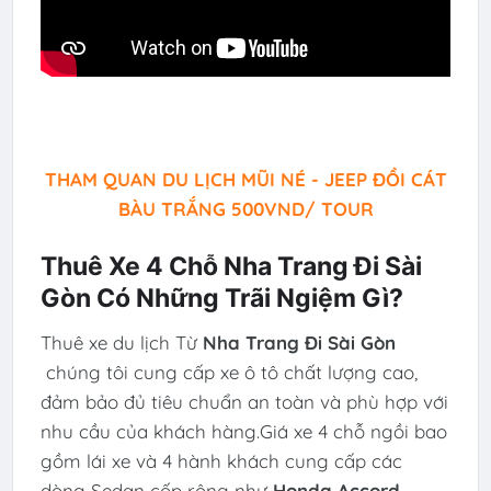
THAM QUAN DU LỊCH MŨI NÉ - JEEP ĐỒI CÁT
BÀU TRẮNG 500VND/ TOUR
Thuê Xe 4 Chỗ Nha Trang Đi Sài
Gòn Có Những Trãi Ngiệm Gì?
Thuê xe du lịch Từ
Nha Trang Đi Sài Gòn
chúng tôi cung cấp xe ô tô chất lượng cao,
đảm bảo đủ tiêu chuẩn an toàn và phù hợp với
nhu cầu của khách hàng.Giá xe 4 chỗ ngồi bao
gồm lái xe và 4 hành khách cung cấp các
dòng Sedan cốp rộng như
Honda Accord,