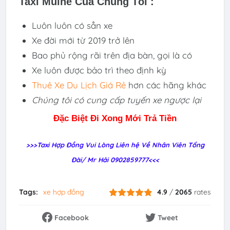
Taxi Muine Của Chúng Tôi :
Luôn luôn có sẳn xe
Xe đời mới từ 2019 trở lên
Bao phủ rộng rãi trên địa bàn, gọi là có
Xe luôn được bảo trì theo định kỳ
Thuê Xe Du Lịch
G
iá Rẻ
hơn các hãng khác
Chúng tôi có cung cấp tuyến xe ngược lại
Đặc Biệt Đi Xong Mới Trả Tiền
>>>Taxi Hợp Đồng Vui Lòng Liên hệ Về Nhân Viên Tổng
Đài/ Mr Hải 0902859777<<<
Tags:
xe hợp đồng
4.9
/
2065
rates
Facebook
Tweet