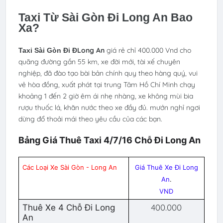
Taxi Từ Sài Gòn Đi Long An Bao
Xa?
Long An
giá rẻ chỉ 400.000 Vnd cho
Taxi Sài Gòn Đi Đ
quãng đường gần 55 km, xe đời mới, tài xế chuyên
nghiệp, đã đào tạo bài bản chính quy theo hàng quý, vui
vẻ hòa đồng, xuất phát tại trung Tâm Hồ Chí Minh chạy
khoảng 1 đến 2 giờ êm ái nhẹ nhàng, xe không mùi bia
rượu thuốc lá, khăn nước theo xe đầy đủ. mướn nghỉ ngơi
dừng đổ thoải mái theo yêu cầu của các bạn.
Bảng Giá Thuê Taxi 4/7/16 Chỗ Đi Long An
Các Loại Xe Sài Gòn - Long An
Giá Thuê Xe Đi Long
An
.
VND
400.000
Thuê Xe 4 Chỗ Đi Long
An