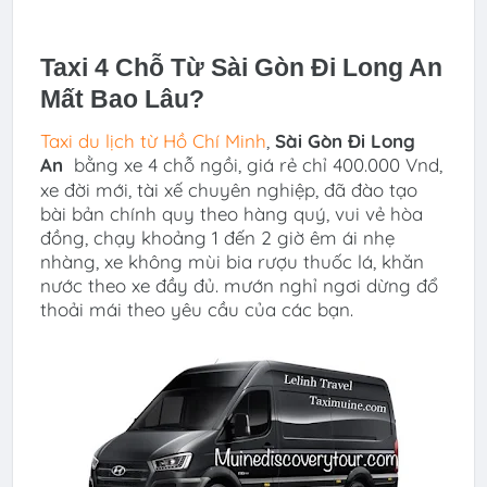
Taxi 4 Chỗ Từ Sài Gòn Đi Long An
Mất Bao Lâu?
Taxi du lịch từ Hồ Chí Minh
,
Sài Gòn Đi
Long
An
bằng xe 4 chỗ ngồi, giá rẻ chỉ 400.000 Vnd,
xe đời mới, tài xế chuyên nghiệp, đã đào tạo
bài bản chính quy theo hàng quý, vui vẻ hòa
đồng, chạy khoảng 1 đến 2 giờ êm ái nhẹ
nhàng, xe không mùi bia rượu thuốc lá, khăn
nước theo xe đầy đủ. mướn nghỉ ngơi dừng đổ
thoải mái theo yêu cầu của các bạn.