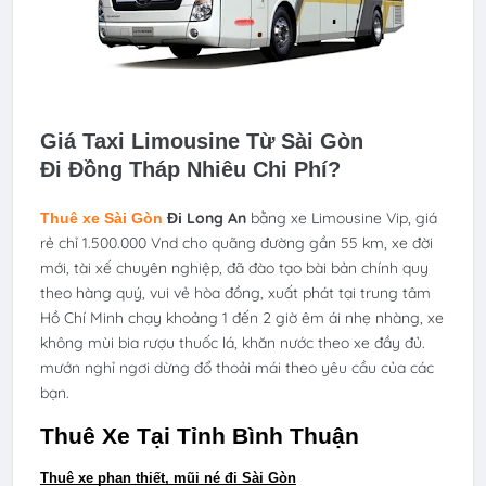
Giá Taxi Limousine Từ Sài Gòn
Đi Đồng Tháp Nhiêu Chi Phí?
Long An
bằng xe Limousine Vip, giá
Thuê xe Sài Gòn
Đi
rẻ chỉ 1.500.000 Vnd cho quãng đường gần 55 km, xe đời
mới, tài xế chuyên nghiệp, đã đào tạo bài bản chính quy
theo hàng quý, vui vẻ hòa đồng, xuất phát tại trung tâm
Hồ Chí Minh chạy khoảng 1 đến 2 giờ êm ái nhẹ nhàng, xe
không mùi bia rượu thuốc lá, khăn nước theo xe đầy đủ.
mướn nghỉ ngơi dừng đổ thoải mái theo yêu cầu của các
bạn.
Thuê Xe Tại Tỉnh Bình Thuận
Thuê xe phan thiết, mũi né đi Sài Gòn