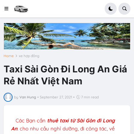
Home
xe hợp đồng
Taxi Sài Gòn Đi Long An Giá
Rẻ Nhất Việt Nam
by
Van Hung
•
September 27, 2021
•
7 min read
Các Bạn cần
thuê taxi từ Sài Gòn đi
Long
An
. cho nhu cầu nghỉ dưỡng, đi công tác, về