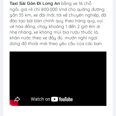
Long An
bằng xe 16 chỗ
Taxi Sài Gòn Đi
ngồi, giá rẻ chỉ 800.000 Vnd cho quãng đường
gần 55 km, xe đời mới, tài xế chuyên nghiệp, đã
đào tạo bài bản chính quy theo hàng quý, vui
vẻ hòa đồng, chạy khoảng 1 đến 2 giờ êm ái
nhẹ nhàng, xe không mùi bia rượu thuốc lá,
khăn nước theo xe đầy đủ. mướn nghỉ ngơi
dừng đổ thoải mái theo yêu cầu của các bạn.