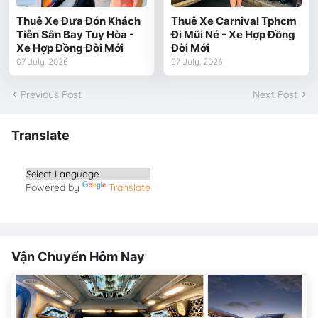
Thuê Xe Đưa Đón Khách
Thuê Xe Carnival Tphcm
Tiễn Sân Bay Tuy Hòa -
Đi Mũi Né - Xe Hợp Đồng
Xe Hợp Đồng Đời Mới
Đời Mới
07 July, 2026
07 July, 2026
Previous Post
Next Post
Translate
Powered by
Translate
Vận Chuyển Hôm Nay