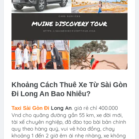
Khoảng Cách Thuê Xe Từ Sài Gòn
Đi Long An Bao Nhiêu?
Long An
. giá rẻ chỉ 400.000
Taxi
Sài Gòn Đi
Vnd cho quãng đường gần 55 km, xe đời mới,
tài xế chuyên nghiệp, đã đào tạo bài bản chính
quy theo hàng quý, vui vẻ hòa đồng, chạy
khoảng 1 đến 2 giờ êm ái nhẹ nhàng, xe không